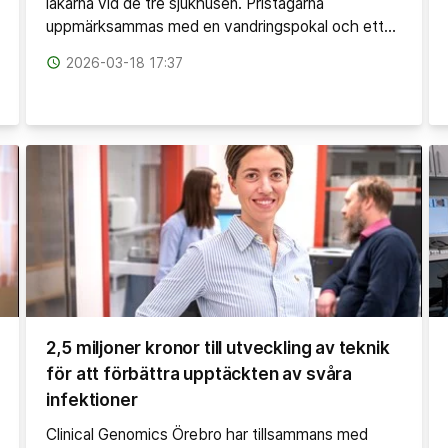
läkarna vid de tre sjukhusen. Pristagarna
uppmärksammas med en vandringspokal och ett…
access_time
2026-03-18 17:37
2,5 miljoner kronor till utveckling av teknik
för att förbättra upptäckten av svåra
infektioner
Clinical Genomics Örebro har tillsammans med