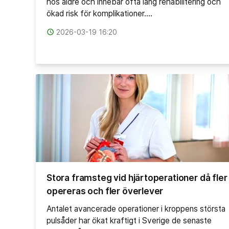
hos äldre och innebär ofta lång rehabilitering och
ökad risk för komplikationer.…
access_time
2026-03-19 16:20
Stora framsteg vid hjärtoperationer då fler
opereras och fler överlever
Antalet avancerade operationer i kroppens största
pulsåder har ökat kraftigt i Sverige de senaste