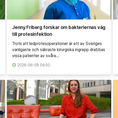
Jenny Friberg forskar om bakteriernas väg
till protesinfektion
Trots att ledprotesoperationer är ett av Sveriges
vanligaste och säkraste kirurgiska ingrepp drabbas
vissa patienter av svåra…
access_time
2026-06-08 09:50