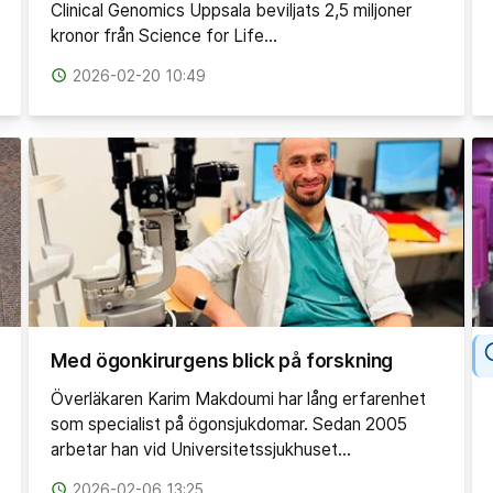
Clinical Genomics Uppsala beviljats 2,5 miljoner
kronor från Science for Life…
access_time
2026-02-20 10:49
Med ögonkirurgens blick på forskning
Överläkaren Karim Makdoumi har lång erfarenhet
som specialist på ögonsjukdomar. Sedan 2005
arbetar han vid Universitetssjukhuset…
access_time
2026-02-06 13:25