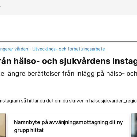
dd
ungerar vården
Utvecklings- och förbättringsarbete
från hälso- och sjukvårdens Inst
te längre berättelser från inlägg på hälso- oc
Instagram så hittar du det om du skriver in halsosjukvarden_regi
Namnbyte på avvänjningsmottagning dit ny
grupp hittat