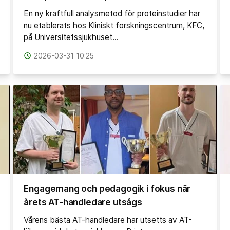
En ny kraftfull analysmetod för proteinstudier har
nu etablerats hos Kliniskt forskningscentrum, KFC,
på Universitetssjukhuset…
access_time
2026-03-31 10:25
Engagemang och pedagogik i fokus när
årets AT-handledare utsågs
Vårens bästa AT-handledare har utsetts av AT-