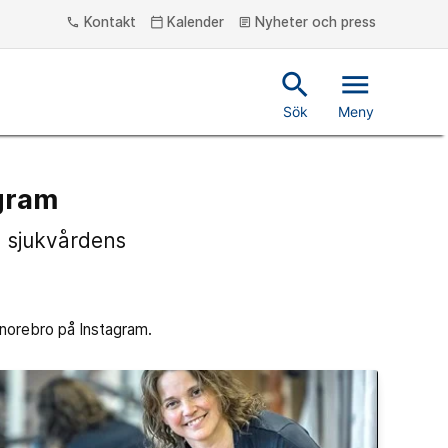
Kontakt
Kalender
Nyheter och press
phone
calendar_today
article
search
menu
Sök
Meny
agram
h sjukvårdens
onorebro på Instagram.