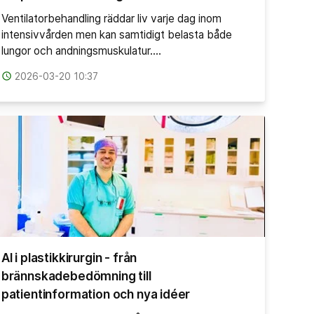
Ventilatorbehandling räddar liv varje dag inom
intensivvården men kan samtidigt belasta både
lungor och andningsmuskulatur.…
access_time
2026-03-20 10:37
AI i plastikkirurgin - från
brännskadebedömning till
patientinformation och nya idéer