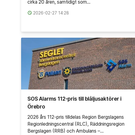
cirka 20 åren, samtidigt som…
access_time
2026-02-27 14:28
SOS Alarms 112-pris till blåljusaktörer i
Örebro
2026 års 112-pris tilldelas Region Bergslagens
Regionledningscentral (RLC), Räddningsregion
Bergslagen (RRB) och Ambulans –…