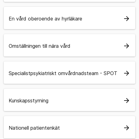
arrow_forward
En vård oberoende av hyrläkare
arrow_forward
Omställningen till nära vård
arrow_forward
Specialistpsykiatriskt omvårdnadsteam - SPOT
arrow_forward
Kunskapsstyrning
arrow_forward
Nationell patientenkät