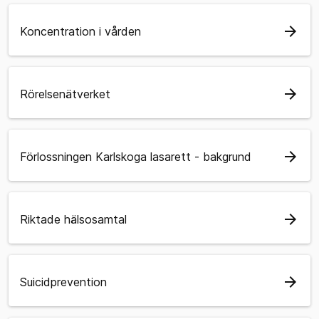
arrow_forward
Koncentration i vården
arrow_forward
Rörelsenätverket
arrow_forward
Förlossningen Karlskoga lasarett - bakgrund
arrow_forward
Riktade hälsosamtal
arrow_forward
Suicidprevention