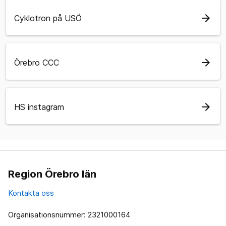
arrow_forward
Cyklotron på USÖ
arrow_forward
Örebro CCC
arrow_forward
HS instagram
Region Örebro län
Kontakta oss
Organisationsnummer: 2321000164