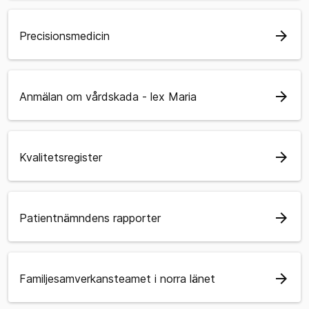
arrow_forward
Precisionsmedicin
arrow_forward
Anmälan om vårdskada - lex Maria
arrow_forward
Kvalitetsregister
arrow_forward
Patientnämndens rapporter
arrow_forward
Familjesamverkansteamet i norra länet