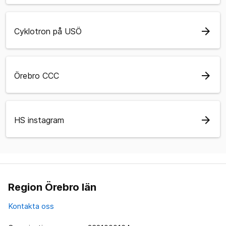
arrow_forward
Cyklotron på USÖ
arrow_forward
Örebro CCC
arrow_forward
HS instagram
Region Örebro län
Kontakta oss