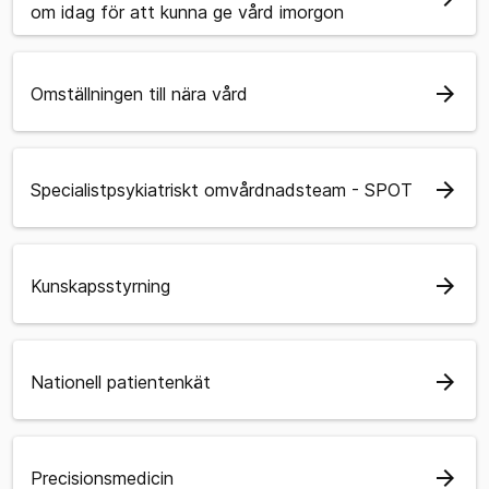
om idag för att kunna ge vård imorgon
arrow_forward
Omställningen till nära vård
arrow_forward
Specialistpsykiatriskt omvårdnadsteam - SPOT
arrow_forward
Kunskapsstyrning
arrow_forward
Nationell patientenkät
arrow_forward
Precisionsmedicin