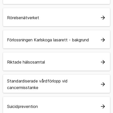
arrow_forward
Rörelsenätverket
arrow_forward
Förlossningen Karlskoga lasarett - bakgrund
arrow_forward
Riktade hälsosamtal
Standardiserade vårdförlopp vid
arrow_forward
cancermisstanke
arrow_forward
Suicidprevention