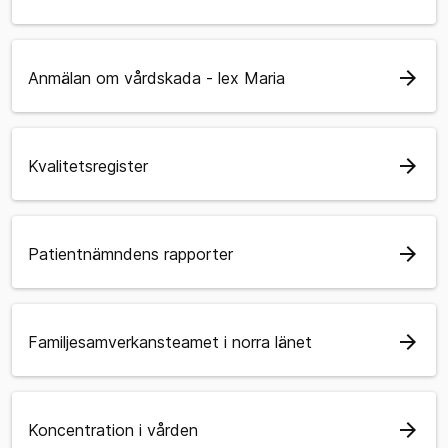
arrow_forward
Anmälan om vårdskada - lex Maria
arrow_forward
Kvalitetsregister
arrow_forward
Patientnämndens rapporter
arrow_forward
Familjesamverkansteamet i norra länet
arrow_forward
Koncentration i vården