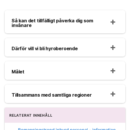
Så kan det tillfälligt påverka dig som
invånare
Därför vill vi bli hyroberoende
Målet
Tillsammans med samtliga regioner
RELATERAT INNEHÅLL
Bemanningstrend inhyrd personal - information