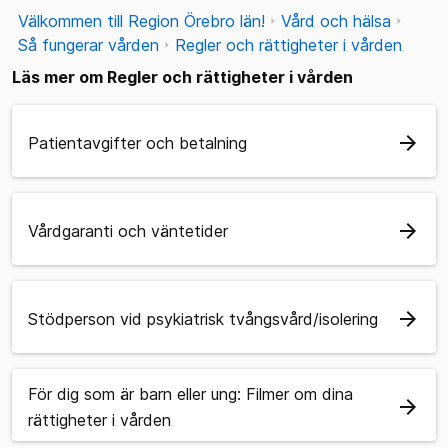
Välkommen till Region Örebro län!
Vård och hälsa
Så fungerar vården
Regler och rättigheter i vården
Läs mer om Regler och rättigheter i vården
arrow_forward
Patientavgifter och betalning
arrow_forward
Vårdgaranti och väntetider
arrow_forward
Stödperson vid psykiatrisk tvångsvård/isolering
För dig som är barn eller ung: Filmer om dina
arrow_forward
rättigheter i vården