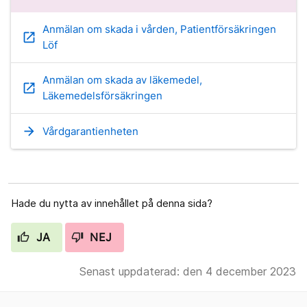
Anmälan om skada i vården, Patientförsäkringen
open_in_new
Löf
Anmälan om skada av läkemedel,
open_in_new
Läkemedelsförsäkringen
arrow_forward
Vårdgarantienheten
Hade du nytta av innehållet på denna sida?
JA
NEJ
Senast uppdaterad: den 4 december 2023