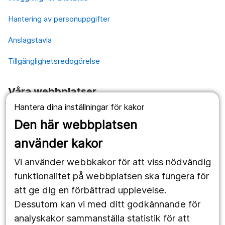
Hantering av personuppgifter
Anslagstavla
Tillgänglighetsredogörelse
Våra webbplatser
Hantera dina inställningar för kakor
1177.se
Den här webbplatsen
Länstrafiken
använder kakor
Vårdgivare
Vi använder webbkakor för att viss nödvändig
Utveckling
funktionalitet på webbplatsen ska fungera för
att ge dig en förbättrad upplevelse.
Dessutom kan vi med ditt godkännande för
Följ oss
analyskakor sammanställa statistik för att