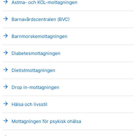
arrow_forward
Astma- och KOL-mottagningen
arrow_forward
Barnavårdscentralen (BVC)
arrow_forward
Barnmorskemottagningen
arrow_forward
Diabetesmottagningen
arrow_forward
Dietistmottagningen
arrow_forward
Drop in-mottagningen
arrow_forward
Hälsa och livsstil
arrow_forward
Mottagningen för psykisk ohälsa