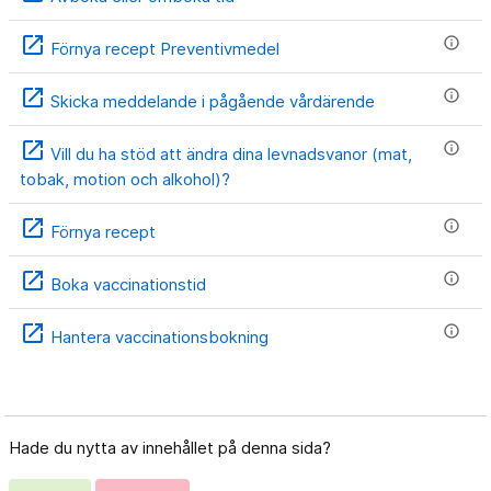
open_in_new
info
Förnya recept Preventivmedel
open_in_new
info
Skicka meddelande i pågående vårdärende
open_in_new
info
Vill du ha stöd att ändra dina levnadsvanor (mat,
tobak, motion och alkohol)?
open_in_new
info
Förnya recept
open_in_new
info
Boka vaccinationstid
open_in_new
info
Hantera vaccinationsbokning
Hade du nytta av innehållet på denna sida?