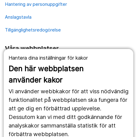
Hantering av personuppgifter
Anslagstavla
Tillgänglighetsredogörelse
Våra webbplatser
Hantera dina inställningar för kakor
1177.se
Den här webbplatsen
Länstrafiken
använder kakor
Vårdgivare
Vi använder webbkakor för att viss nödvändig
Utveckling
funktionalitet på webbplatsen ska fungera för
att ge dig en förbättrad upplevelse.
Dessutom kan vi med ditt godkännande för
Följ oss
analyskakor sammanställa statistik för att
Facebook
förbättra webbplatsen.