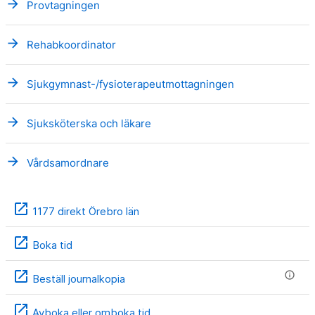
arrow_forward
Provtagningen
arrow_forward
Rehabkoordinator
arrow_forward
Sjukgymnast-/fysioterapeutmottagningen
arrow_forward
Sjuksköterska och läkare
arrow_forward
Vårdsamordnare
open_in_new
1177 direkt Örebro län
open_in_new
Boka tid
open_in_new
info
Beställ journalkopia
open_in_new
Avboka eller omboka tid