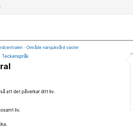
dd
rdcentralen
Område närsjukvård väster
Teckenspråk
ral
så att det påverkar ditt liv.
sosamt liv.
öka.