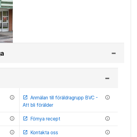
ga
info
Anmälan till föräldragrupp BVC -
info
open_in_new
Att bli förälder
info
Förnya recept
info
open_in_new
l
info
Kontakta oss
info
open_in_new