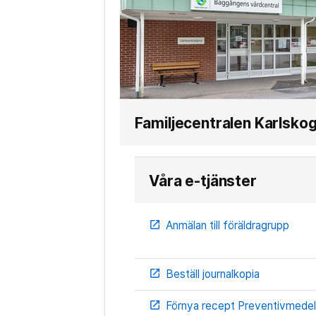
Familjecentralen Karlsko
Våra e-tjänster
Anmälan till föräldragrupp
open_in_new
Beställ journalkopia
open_in_new
Förnya recept Preventivmede
open_in_new