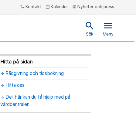
Kontakt
Kalender
Nyheter och press
phone
calendar_today
article
search
menu
Sök
Meny
Hitta på sidan
Rådgivning och tidsbokning
arrow_forward
Hitta oss
arrow_forward
Det här kan du få hjälp med på
arrow_forward
vårdcentralen