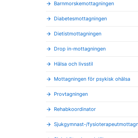
Barnmorskemottagningen
arrow_forward
Diabetesmottagningen
arrow_forward
Dietistmottagningen
arrow_forward
Drop in-mottagningen
arrow_forward
Hälsa och livsstil
arrow_forward
Mottagningen för psykisk ohälsa
arrow_forward
Provtagningen
arrow_forward
Rehabkoordinator
arrow_forward
Sjukgymnast-/fysioterapeutmottag
arrow_forward