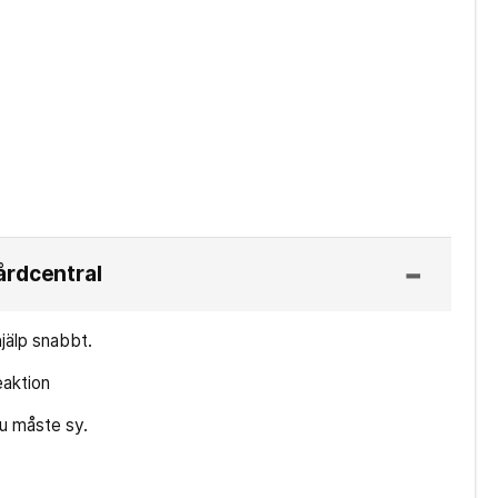
årdcentral
jälp snabbt.
eaktion
du måste sy.