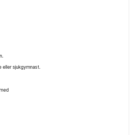
n.
e eller sjukgymnast.
t med