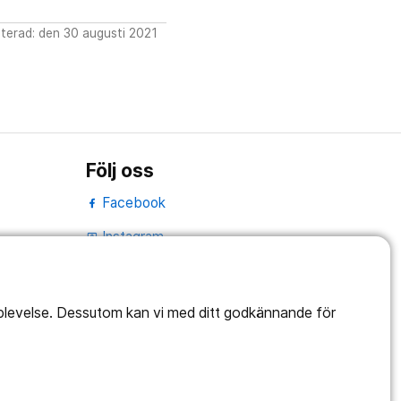
terad: den 30 augusti 2021
Följ oss
Facebook
Instagram
portrait
LinkedIn
work_outline
pplevelse. Dessutom kan vi med ditt godkännande för