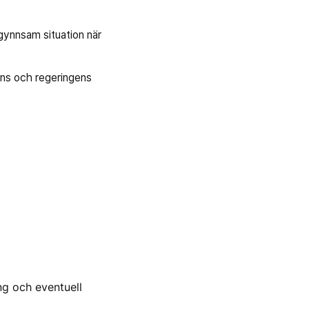
 gynnsam situation när
tens och regeringens
ng och eventuell