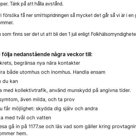
per. Tänk på att hålla avstånd.
 försöka få ner smittspridningen så mycket det går så vi är i en
kommer.
n som finns ser det ut att bli den 1 juli enligt Folkhälsomyndighe
i följa nedanstående några veckor till:
krets, begränsa nya nära kontakter
andra både utomhus och inomhus. Handla ensam
m du kan
 med kollektivtrafik, använd munskydd på angivna tider.
ymtom, även milda, och ta prov
u får möjlighet: skydda dig själv och andra
ta med tvål och vatten
sa gå in på 1177.se och läs vad som gäller kring provtagni
kommer hem.