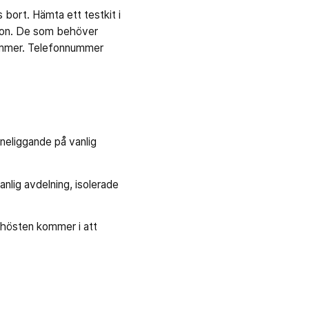
s bort. Hämta ett testkit i
ation. De som behöver
snummer. Telefonnummer
nneliggande på vanlig
nlig avdelning, isolerade
l hösten kommer i att