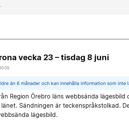
dd
ona vecka 23 – tisdag 8 juni
10:05
n
ldre än 6 månader och kan innehålla information som inte lä
från Region Örebro läns webbsända lägesbild
i länet. Sändningen är teckenspråkstolkad. D
webbsända lägesbild.