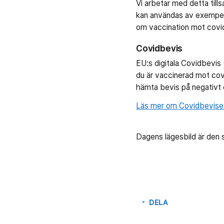
Vi arbetar med detta til
kan användas av exempelv
om vaccination mot covi
Covidbevis
EU:s digitala Covidbevis 
du är vaccinerad mot covi
hämta bevis på negativt c
Läs mer om Covidbevise
Dagens lägesbild är den
DELA
arrow_drop_down