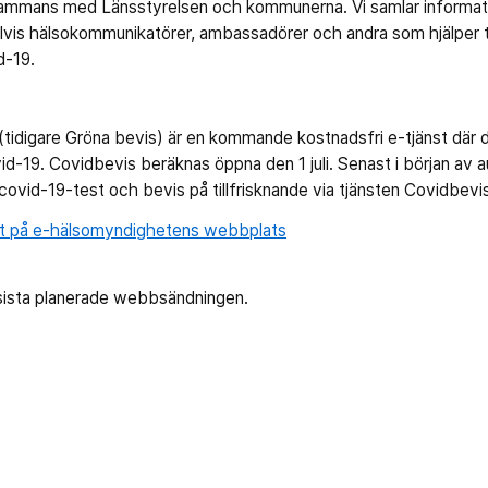
lsammans med Länsstyrelsen och kommunerna. Vi samlar informati
is hälsokommunikatörer, ambassadörer och andra som hjälper till
d-19.
(tidigare Gröna bevis) är en kommande kostnadsfri e-tjänst där d
d-19. Covidbevis beräknas öppna den 1 juli. Senast i början av a
ovid-19-test och bevis på tillfrisknande via tjänsten Covidbevis
t på e-hälsomyndighetens webbplats
 sista planerade webbsändningen.