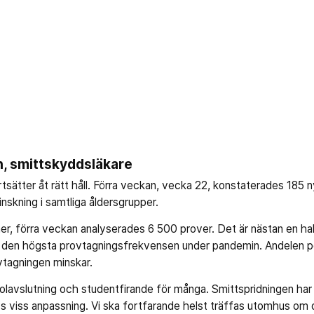
, smittskyddsläkare
rtsätter åt rätt håll. Förra veckan, vecka 22, konstaterades 185 
inskning i samtliga åldersgrupper.
er, förra veckan analyserades 6 500 prover. Det är nästan en h
 den högsta provtagningsfrekvensen under pandemin. Andelen po
vtagningen minskar.
olavslutning och studentfirande för många. Smittspridningen har
s viss anpassning. Vi ska fortfarande helst träffas utomhus om de