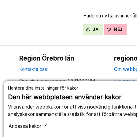
Hade du nytta av innehål
JA
NEJ
Region Örebro län
regiono
Kontakta oss
Om webbp
Organisationsnummer: 2321000164
Inloggning 
Hantera dina inställningar för kakor
Tillsammans skapar vi ett bättre liv
Hantering 
Den här webbplatsen använder kakor
Anslagstav
Vi använder webbkakor för att viss nödvändig funktionali
analyskakor sammanställa statistik för att förbättra webb
Tillgängli
Anpassa kakor