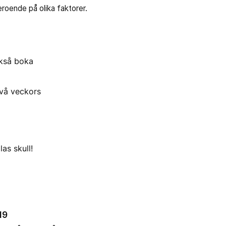
eroende på olika faktorer.
ckså boka
två veckors
as skull!
19