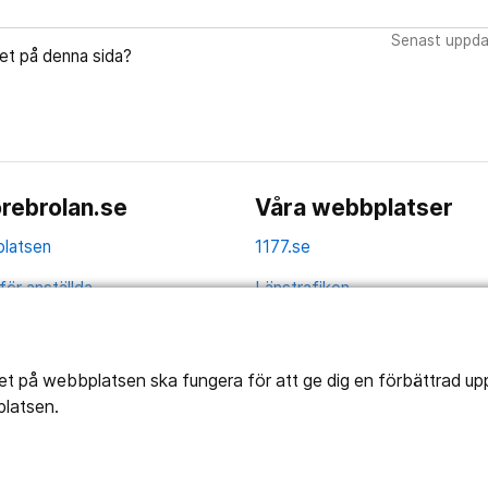
Senast uppda
let på denna sida?
rebrolan.se
Våra webbplatser
latsen
1177.se
för anställda
Länstrafiken
av personuppgifter
Vårdgivare
la
Utveckling
tet på webbplatsen ska fungera för att ge dig en förbättrad u
platsen.
ghetsredogörelse