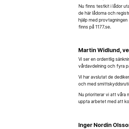
Nu finns testkit i lådor u
de här lådorna och regist
hjälp med provtagningen e
finns på 1177.se.
Martin Widlund, v
Vi ser en ordentlig sänkni
vårdavdelning och fyra p
Vi har avslutat de dedik
och med smittskyddsruti
Nu prioriterar vi att vår
uppta arbetet med att k
Inger Nordin Olss