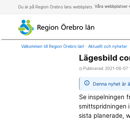
Våra webbplatser
a
Du är på Region Örebro läns webbplats.
Välkommen till Region Örebro län!
Aktuellt och nyheter
Lägesbild cor
Publicerad: 2021-06-07 
access_time
informatio
Denna nyhet är ä
Se inspelningen 
smittspridningen 
sista planerade, 