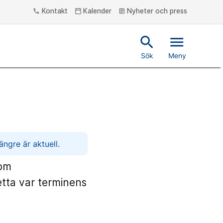
Kontakt
Kalender
Nyheter och press
phone
calendar_today
article
search
menu
Sök
Meny
ngre är aktuell.
 om
etta var terminens