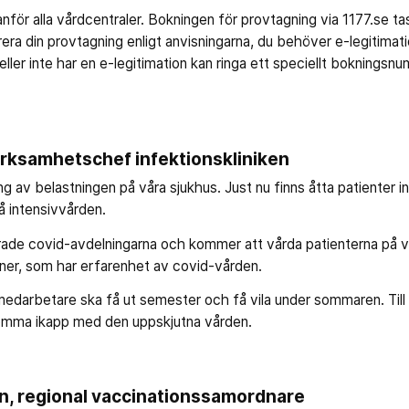
tanför alla vårdcentraler. Bokningen för provtagning via 1177.se ta
rera din provtagning enligt anvisningarna, du behöver e-legitim
ller inte har en e-legitimation kan ringa ett speciellt bokning
erksamhetschef infektionskliniken
ng av belastningen på våra sjukhus. Just nu finns åtta patienter i
å intensivvården.
erade covid-avdelningarna och kommer att vårda patienterna på va
ner, som har erfarenhet av covid-vården.
a medarbetare ska få ut semester och få vila under sommaren. Til
omma ikapp med den uppskjutna vården.
on, regional vaccinationssamordnare