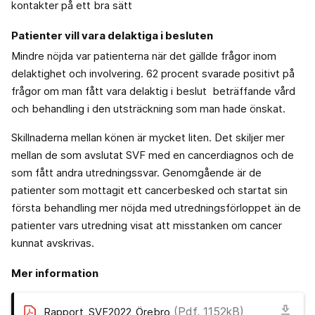
kontakter på ett bra sätt
Patienter vill vara delaktiga i besluten
Mindre nöjda var patienterna när det gällde frågor inom
delaktighet och involvering. 62 procent svarade positivt på
frågor om man fått vara delaktig i beslut beträffande vård
och behandling i den utsträckning som man hade önskat.
Skillnaderna mellan könen är mycket liten. Det skiljer mer
mellan de som avslutat SVF med en cancerdiagnos och de
som fått andra utredningssvar. Genomgående är de
patienter som mottagit ett cancerbesked och startat sin
första behandling mer nöjda med utredningsförloppet än de
patienter vars utredning visat att misstanken om cancer
kunnat avskrivas.
Mer information
download
(Pdf, 1152kB)
Rapport_SVF2022_Örebro