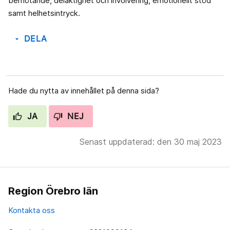
bemötande, delaktighet och involvering, emotionellt stöd
samt helhetsintryck.
DELA
arrow_drop_down
Hade du nytta av innehållet på denna sida?
JA
NEJ
Senast uppdaterad: den 30 maj 2023
Region Örebro län
Kontakta oss