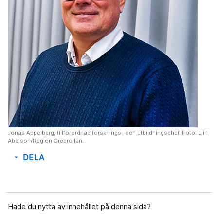
Jonas Appelberg, tillförordnad forsknings- och utbildningschef. Foto: Elin
Abelson/Region Örebro län.
DELA
arrow_drop_down
Hade du nytta av innehållet på denna sida?