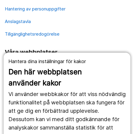
Hantering av personuppgifter
Anslagstavla
Tillgänglighetsredogörelse
Våra webbplatser
Hantera dina inställningar för kakor
1177.se
Den här webbplatsen
Länstrafiken
använder kakor
Vårdgivare
Vi använder webbkakor för att viss nödvändig
Utveckling
funktionalitet på webbplatsen ska fungera för
att ge dig en förbättrad upplevelse.
Dessutom kan vi med ditt godkännande för
Följ oss
analyskakor sammanställa statistik för att
Facebook