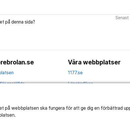
Senast 
let på denna sida?
rebrolan.se
Våra webbplatser
latsen
1177.se
för anställda
Länstrafiken
av personuppgifter
Vårdgivare
la
Utveckling
tet på webbplatsen ska fungera för att ge dig en förbättrad u
platsen.
ghetsredogörelse