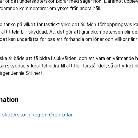
 för det undersköterskor bidrar med säger hon. Däremot upplever
ärderande kommentarer om yrket från andra håll.
ed tanke på vilket fantastiskt yrke det är. Men förhoppningsvis ka
att titeln blir skyddad. Att det gör att grundkompetensen blir de
det kan underlätta för oss att förhandla om löner och villkor när 
rska är både att få bidra i sjukvården, och att vara en värmande
n skyddad yrkestitel bidra till att fler förstår det, så att yrket bl
 säger Jennie Stillnert.
mation
ersköterskor i Region Örebro län