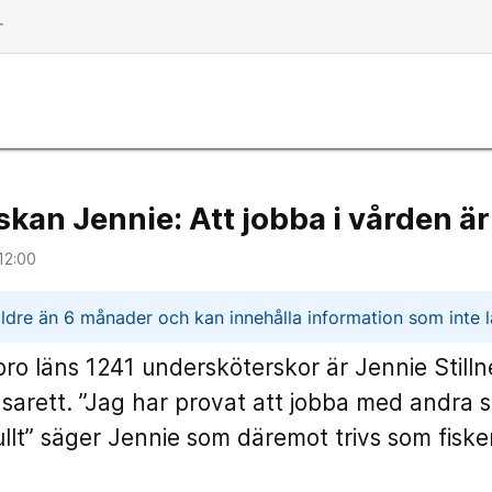
dd
kan Jennie: Att jobba i vården är
12:00
n
ldre än 6 månader och kan innehålla information som inte lä
ro läns 1241 undersköterskor är Jennie Stilln
asarett. ”Jag har provat att jobba med andra 
ullt” säger Jennie som däremot trivs som fiske