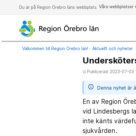
Våra webbplatser
a
Du är på Region Örebro läns webbplats.
Välkommen till Region Örebro län!
Aktuellt och nyheter
Undersköters
Publicerad: 2023-07-03 
access_time
informatio
Denna nyhet är ä
En av Region Öreb
vid Lindesbergs l
inte känts värdef
sjukvården.