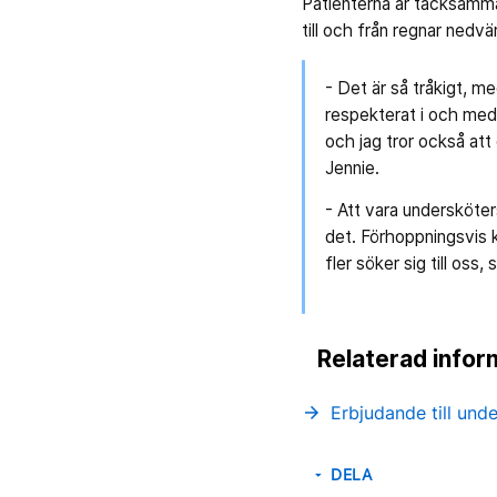
Patienterna är tacksamma
till och från regnar nedv
- Det är så tråkigt, m
respekterat i och med 
och jag tror också att 
Jennie.
- Att vara undersköte
det. Förhoppningsvis ka
fler söker sig till oss,
Relaterad infor
Erbjudande till und
arrow_forward
DELA
arrow_drop_down