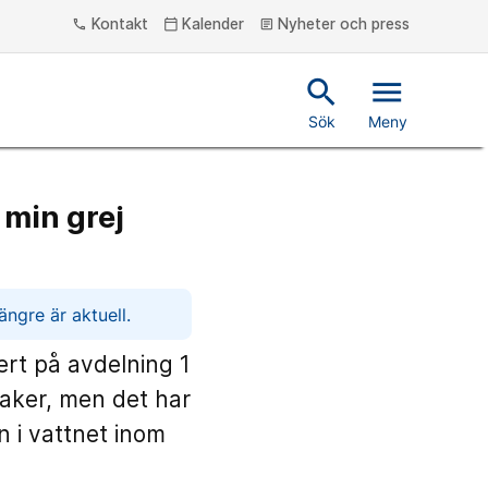
Kontakt
Kalender
Nyheter och press
phone
calendar_today
article
search
menu
Sök
Meny
 min grej
ngre är aktuell.
ert på avdelning 1
saker, men det har
n i vattnet inom