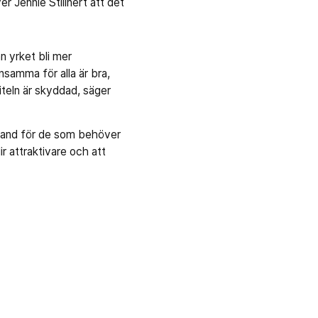
 Jennie Stillnert att det
n yrket bli mer
nsamma för alla är bra,
titeln är skyddad, säger
 hand för de som behöver
ir attraktivare och att