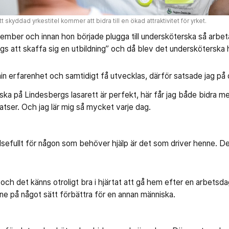
 skyddad yrkestitel kommer att bidra till en ökad attraktivitet för yrket.
ember och innan hon började plugga till undersköterska så arbet
ags att skaffa sig en utbildning” och då blev det undersköterska
 min erfarenhet och samtidigt få utvecklas, därför satsade jag på 
rska på Lindesbergs lasarett är perfekt, här får jag både bidra
tser. Och jag lär mig så mycket varje dag.
sefullt för någon som behöver hjälp är det som driver henne. Det
, och det känns otroligt bra i hjärtat att gå hem efter en arbetsda
ne på något sätt förbättra för en annan människa.