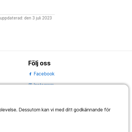
uppdaterad: den 3 juli 2023
Följ oss
Facebook
Instagram
portrait
LinkedIn
work_outline
pplevelse. Dessutom kan vi med ditt godkännande för