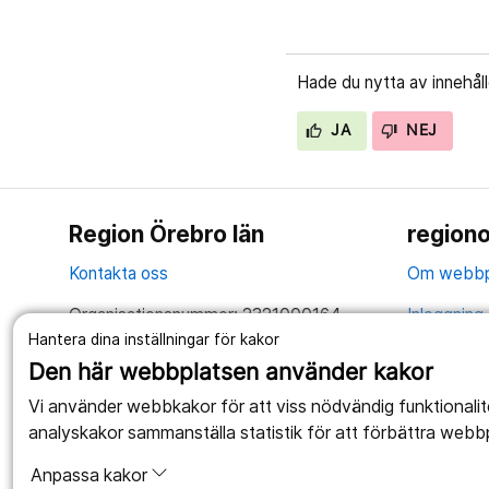
Hade du nytta av innehål
JA
NEJ
Region Örebro län
regiono
Kontakta oss
Om webbp
Organisationsnummer: 2321000164
Inloggning 
Hantera dina inställningar för kakor
Tillsammans skapar vi ett bättre liv
Hantering 
Den här webbplatsen använder kakor
Anslagstav
Vi använder webbkakor för att viss nödvändig funktionali
analyskakor sammanställa statistik för att förbättra webb
Tillgängli
Anpassa kakor