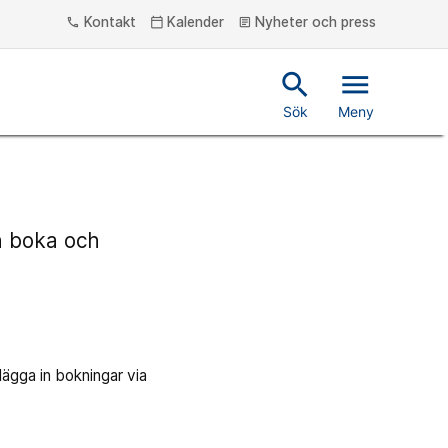
Kontakt
Kalender
Nyheter och press
phone
calendar_today
article
search
menu
Sök
Meny
n boka och
ägga in bokningar via