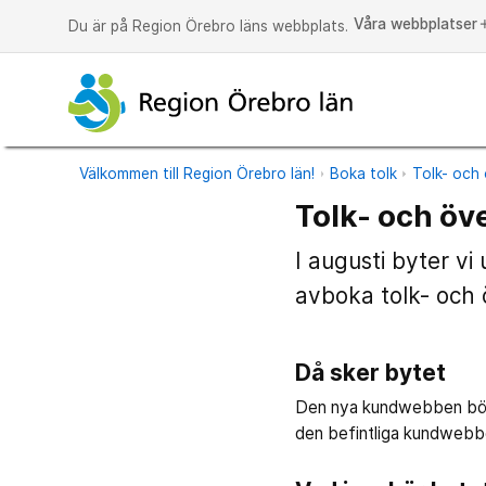
Våra webbplatser
a
Du är på Region Örebro läns webbplats.
Välkommen till Region Örebro län!
Boka tolk
Tolk- och 
Tolk- och öv
I augusti byter v
avboka tolk- och
Då sker bytet
Den nya kundwebben börja
den befintliga kundwebbe