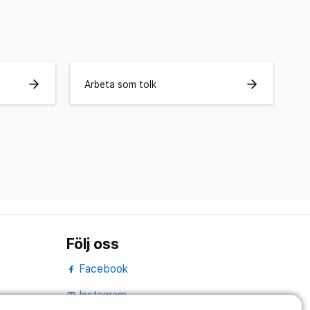
arrow_forward
arrow_forward
Arbeta som tolk
Följ oss
Facebook
Instagram
portrait