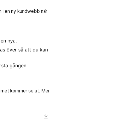
in i en ny kundwebb när
den nya.
tas över så att du kan
örsta gången.
ystemet kommer se ut. Mer