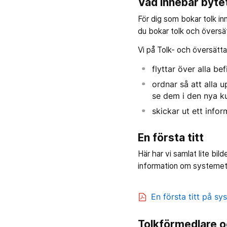
Vad innebär bytet
För dig som bokar tolk i
du bokar tolk och översä
Vi på Tolk- och översätt
flyttar över alla b
ordnar så att alla u
se dem i den nya 
skickar ut ett infor
En första titt
Här har vi samlat lite bi
information om systemet 
En första titt på s
Tolkförmedlare o