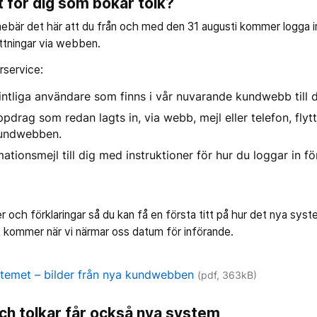
 för dig som bokar tolk?
nnebär det här att du från och med den 31 augusti kommer logga 
ttningar via webben.
arservice:
efintliga användare som finns i vår nuvarande kundwebb till 
ppdrag som redan lagts in, via webb, mejl eller telefon, flyt
kundwebben.
mationsmejl till dig med instruktioner för hur du loggar in f
lder och förklaringar så du kan få en första titt på hur det nya s
kommer när vi närmar oss datum för införande.
ystemet – bilder från nya kundwebben
(pdf, 363kB)
ch tolkar får också nya system