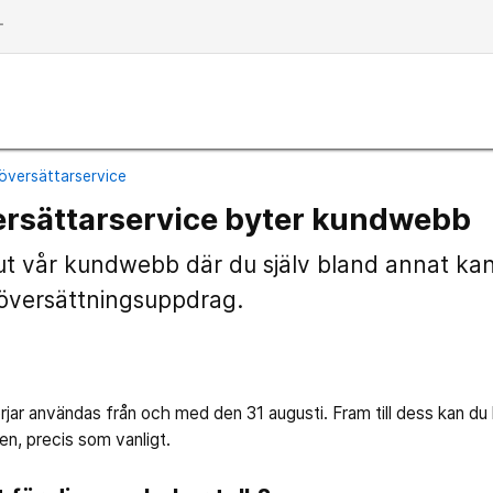
dd
översättarservice
ersättarservice byter kundwebb
i ut vår kundwebb där du själv bland annat ka
 översättningsuppdrag.
r användas från och med den 31 augusti. Fram till dess kan du l
n, precis som vanligt.