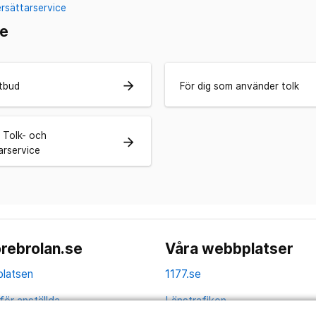
rsättarservice
ce
arrow_forward
tbud
För dig som använder tolk
 Tolk- och
arrow_forward
arservice
rebrolan.se
Våra webbplatser
latsen
1177.se
för anställda
Länstrafiken