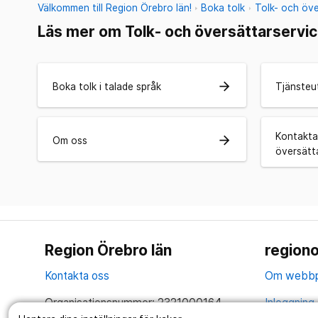
Välkommen till Region Örebro län!
Boka tolk
Tolk- och öve
Läs mer om Tolk- och översättarservi
arrow_forward
Boka tolk i talade språk
Tjänsteu
Kontakta
arrow_forward
Om oss
översätt
Region Örebro län
regiono
Kontakta oss
Om webbp
Organisationsnummer: 2321000164
Inloggning 