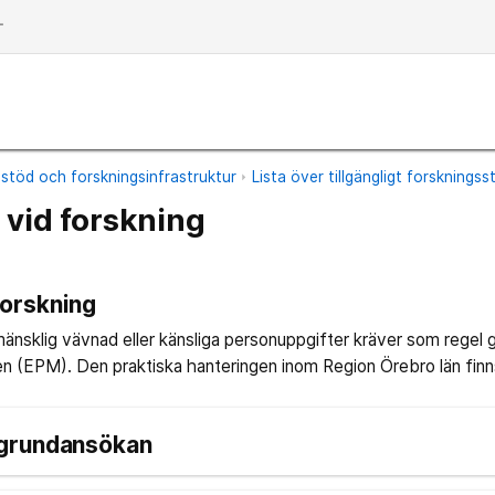
dd
stöd och forskningsinfrastruktur
Lista över tillgängligt forsknings
 vid forskning
forskning
mänsklig vävnad eller känsliga personuppgifter kräver som regel
 (EPM). Den praktiska hanteringen inom Region Örebro län finns 
grundansökan