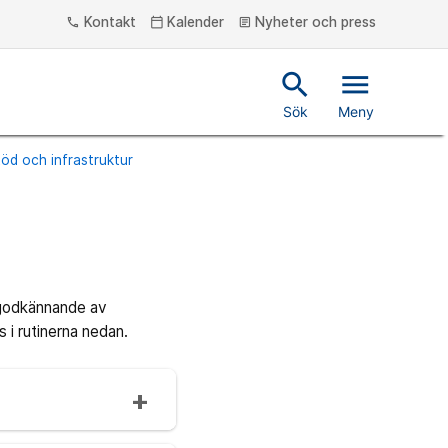
Kontakt
Kalender
Nyheter och press
phone
calendar_today
article
search
menu
Sök
Meny
stöd och infrastruktur
 godkännande av
i rutinerna nedan.