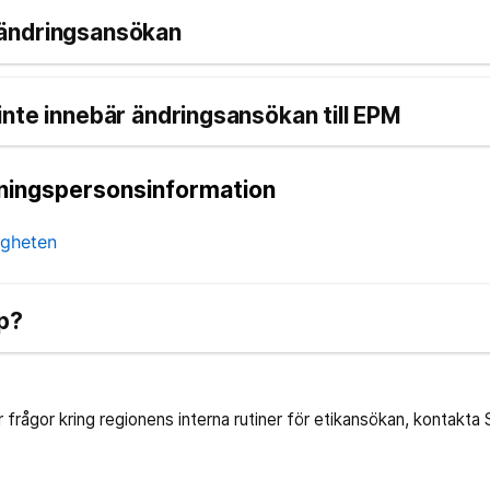
ändringsansökan
nte innebär ändringsansökan till EPM
kningspersonsinformation
igheten
lp?
r frågor kring regionens interna rutiner för etikansökan, kontakta