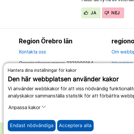
JA
NEJ
Region Örebro län
regiono
Kontakta oss
Om webbp
Organisationsnummer: 2321000164
Inloggning 
Hantera dina inställningar för kakor
Tillsammans skapar vi ett bättre liv
Hantering 
Den här webbplatsen använder kakor
Anslagstav
Vi använder webbkakor för att viss nödvändig funktionali
analyskakor sammanställa statistik för att förbättra webb
Tillgängli
Anpassa kakor
Endast nödvändiga
Acceptera alla