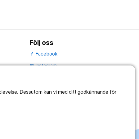
Följ oss
Facebook
Instagram
portrait
LinkedIn
work_outline
pplevelse. Dessutom kan vi med ditt godkännande för