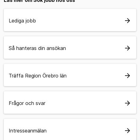
arrow_forward
Lediga jobb
arrow_forward
Så hanteras din ansökan
arrow_forward
Träffa Region Örebro län
arrow_forward
Frågor och svar
arrow_forward
Intresseanmälan