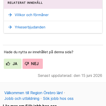
RELATERAT INNEHÅLL
arrow_forward
Villkor och förmåner
arrow_forward
Yrkeserbjudanden
Hade du nytta av innehållet på denna sida?
JA
NEJ
Senast uppdaterad: den 15 juni 2026
Välkommen till Region Örebro län!
Jobb och utbildning
Sök jobb hos oss
Läs mer om Sök jobb hos oss