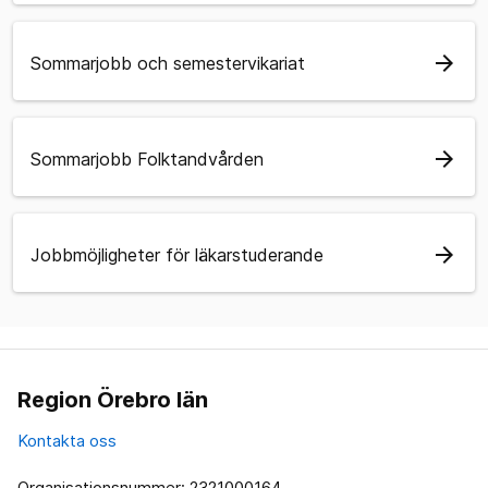
arrow_forward
Sommarjobb och semestervikariat
arrow_forward
Sommarjobb Folktandvården
arrow_forward
Jobbmöjligheter för läkarstuderande
Region Örebro län
Kontakta oss
Organisationsnummer: 2321000164