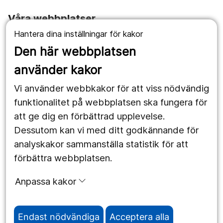
Våra webbplatser
Hantera dina inställningar för kakor
1177.se
Den här webbplatsen
Länstrafiken
använder kakor
Vårdgivare
Vi använder webbkakor för att viss nödvändig
Utveckling
funktionalitet på webbplatsen ska fungera för
att ge dig en förbättrad upplevelse.
Dessutom kan vi med ditt godkännande för
Följ oss
analyskakor sammanställa statistik för att
Facebook
förbättra webbplatsen.
Instagram
portrait
Anpassa kakor
LinkedIn
work_outline
Endast nödvändiga
Acceptera alla