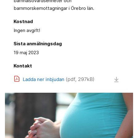
barnhälsovårdsenheter och
barnmorskemottagningar i Örebro län.
Kostnad
Ingen avgift!
Sista anmälningsdag
19 maj 2023
Kontakt
(pdf, 297kB)
Ladda ner inbjudan