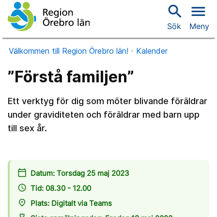
search
menu
Sök
Meny
Välkommen till Region Örebro län!
Kalender
”Förstå familjen”
Ett verktyg för dig som möter blivande föräldrar
under graviditeten och föräldrar med barn upp
till sex år.
calendar_today
Datum: Torsdag 25 maj 2023
access_time
Tid: 08.30 - 12.00
place
Plats: Digitalt via Teams