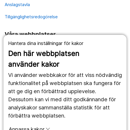
Anslagstavla
Tillgänglighetsredogörelse
Våra webbplatser
Hantera dina inställningar för kakor
1177.se
Den här webbplatsen
Länstrafiken
använder kakor
Vårdgivare
Vi använder webbkakor för att viss nödvändig
Utveckling
funktionalitet på webbplatsen ska fungera för
att ge dig en förbättrad upplevelse.
Dessutom kan vi med ditt godkännande för
Följ oss
analyskakor sammanställa statistik för att
Facebook
förbättra webbplatsen.
Instagram
portrait
Anpassa kakor