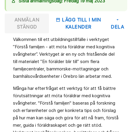
hourglass_empty
Sista anmälningsdag: Fredag 19 maj 2023
ANMÄLAN
LÄGG TILL I MIN
date_range
arrow_drop_down
STÄNGD
KALENDER
DELA
Välkommen till ett utbildningstillfälle i verktyget
”Förstå familjen - att möta föräldrar med kognitiva
svårigheter”. Verktyget är en ny och fristående del
till materialet ”En förälder blir till” som flera
familjecentraler, barnmorske-mottagningar och
barnhälsovårdsenheter i Örebro län arbetar med.
Många har efterfrågat ett verktyg för att få bättre
förutsättningar att möta föräldrar med kognitiva
svårigheter. "Förstå familjen" baseras på forskning
och erfarenheter och ger konkreta tips och förslag
på hur man kan säga och göra för att nå fram, förstå
mer, guida i föräldraskapet och ge rätt stöd.