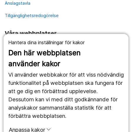
Anslagstavla
Tillgänglighetsredogörelse
Våra webbplatser
Hantera dina inställningar för kakor
1177.se
Den här webbplatsen
Länstrafiken
använder kakor
Vårdgivare
Vi använder webbkakor för att viss nödvändig
Utveckling
funktionalitet på webbplatsen ska fungera för
att ge dig en förbättrad upplevelse.
Dessutom kan vi med ditt godkännande för
Följ oss
analyskakor sammanställa statistik för att
Facebook
förbättra webbplatsen.
Instagram
portrait
Anpassa kakor