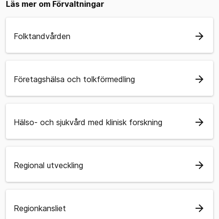
Läs mer om Förvaltningar
arrow_forward
Folktandvården
arrow_forward
Företagshälsa och tolkförmedling
arrow_forward
Hälso- och sjukvård med klinisk forskning
arrow_forward
Regional utveckling
arrow_forward
Regionkansliet