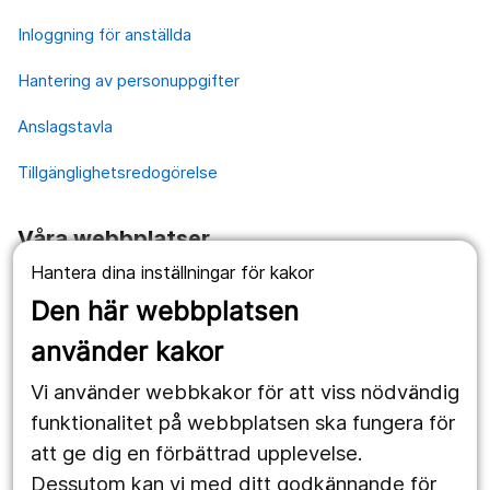
Inloggning för anställda
Hantering av personuppgifter
Anslagstavla
Tillgänglighetsredogörelse
Våra webbplatser
Hantera dina inställningar för kakor
1177.se
Den här webbplatsen
Länstrafiken
använder kakor
Vårdgivare
Vi använder webbkakor för att viss nödvändig
Utveckling
funktionalitet på webbplatsen ska fungera för
att ge dig en förbättrad upplevelse.
Dessutom kan vi med ditt godkännande för