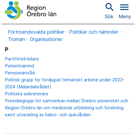
search
menu
Sök
Meny
Förtroendevalda politiker
Politiker och nämnder
Troman
Organisationer
P
Partiföreträdare
Patientnämnd
Pensionärsråd
Politisk grupp för fördjupat tematiskt arbete under 2023-
2024 (Mälardalsrådet)
Politiska sekreterare
Presidiegrupp för samverkan mellan Örebro universitet och
Region Örebro län om medicinsk utbildning och forskning
samt utveckling av hälso- och sjukvården