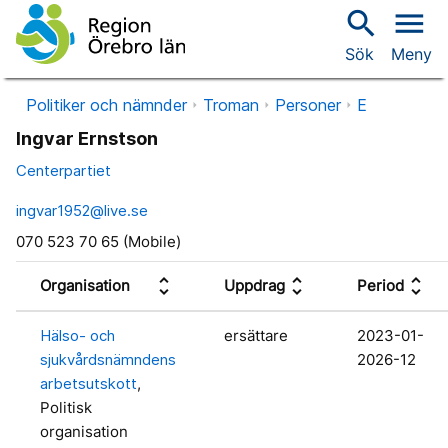
search
menu
Sök
Meny
Politiker och nämnder
Troman
Personer
E
Ingvar Ernstson
Centerpartiet
ingvar1952@live.se
070 523 70 65 (Mobile)
unfold_more
unfold_more
unfold_more
Organisation
Uppdrag
Period
Hälso- och
ersättare
2023-01-
sjukvårdsnämndens
2026-12
arbetsutskott
,
Politisk
organisation