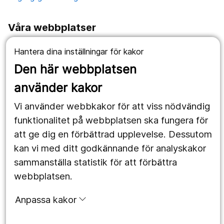
Våra webbplatser
1177.se
Hantera dina inställningar för kakor
Den här webbplatsen
Länstrafiken
använder kakor
Vårdgivare
Vi använder webbkakor för att viss nödvändig
Utveckling
funktionalitet på webbplatsen ska fungera för
att ge dig en förbättrad upplevelse. Dessutom
Följ oss
kan vi med ditt godkännande för analyskakor
sammanställa statistik för att förbättra
Facebook
webbplatsen.
Instagram
portrait
Anpassa kakor
LinkedIn
work_outline