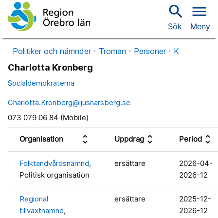
search
menu
Sök
Meny
Politiker och nämnder
Troman
Personer
K
Charlotta Kronberg
Socialdemokraterna
Charlotta.Kronberg@ljusnarsberg.se
073 079 06 84 (Mobile)
unfold_more
unfold_more
unfold_more
Organisation
Uppdrag
Period
Folktandvårdsnämnd
,
ersättare
2026-04-
Politisk organisation
2026-12
Regional
ersättare
2025-12-
tillväxtnämnd
,
2026-12