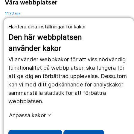
Våra webbplatser
1177.se
Länstrafiken
Hantera dina inställningar för kakor
Den här webbplatsen
Vårdgivare
använder kakor
Utveckling
Vi använder webbkakor för att viss nödvändig
funktionalitet på webbplatsen ska fungera för
Följ oss
att ge dig en förbättrad upplevelse. Dessutom
kan vi med ditt godkännande för analyskakor
Facebook
sammanställa statistik för att förbättra
Instagram
portrait
webbplatsen.
LinkedIn
work_outline
Anpassa kakor