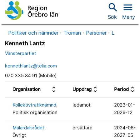
search
menu
Sök
Meny
Politiker och nämnder
Troman
Personer
L
Kenneth Lantz
Vänsterpartiet
kennethlantz@telia.com
070 335 84 91 (Mobile)
unfold_more
unfold_more
unfold_more
Organisation
Uppdrag
Period
Kollektivtrafiknämnd
,
ledamot
2023-01-
Politisk organisation
2026-12
Mälardalsrådet
,
ersättare
2024-06-
Övrigt
2027-05