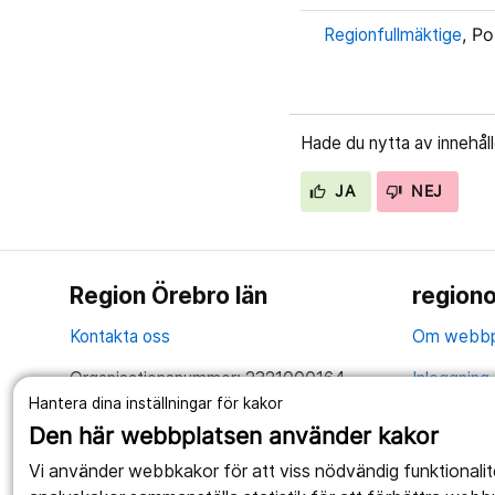
Regionfullmäktige
, Po
Hade du nytta av innehål
JA
NEJ
Region Örebro län
regiono
Kontakta oss
Om webbp
Organisationsnummer: 2321000164
Inloggning 
Hantera dina inställningar för kakor
Tillsammans skapar vi ett bättre liv
Hantering 
Den här webbplatsen använder kakor
Anslagstav
Vi använder webbkakor för att viss nödvändig funktionali