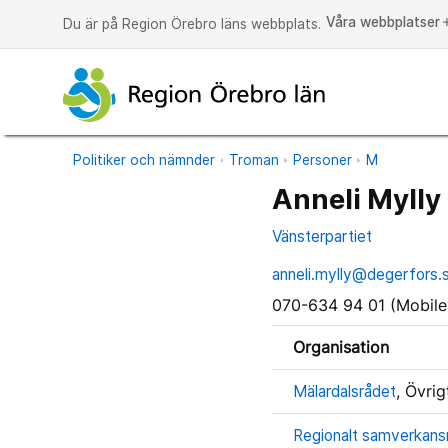
Våra webbplatser
a
Du är på Region Örebro läns webbplats.
Politiker och nämnder
Troman
Personer
M
Anneli Mylly
Vänsterpartiet
anneli.mylly@degerfors.
070-634 94 01 (Mobile
Organisation
Mälardalsrådet
, Övrig
Regionalt samverkans