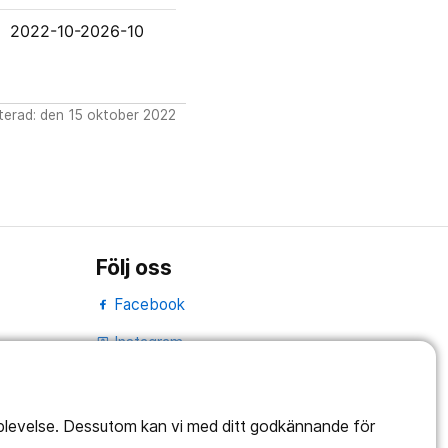
2022-10-2026-10
erad: den 15 oktober 2022
Följ oss
Facebook
Instagram
portrait
LinkedIn
work_outline
pplevelse. Dessutom kan vi med ditt godkännande för