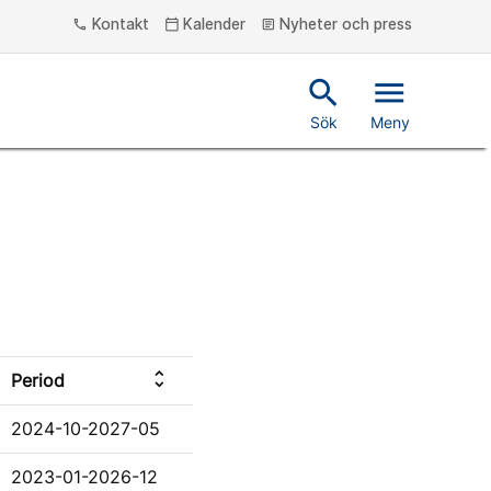
Kontakt
Kalender
Nyheter och press
phone
calendar_today
article
search
menu
Sök
Meny
unfold_more
Period
2024-10-2027-05
2023-01-2026-12