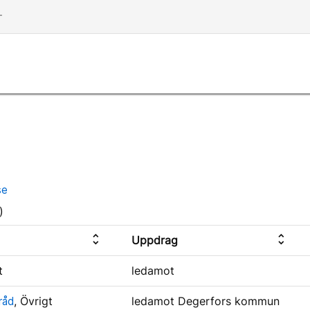
dd
se
)
unfold_more
unfold_more
Uppdrag
t
ledamot
råd
, Övrigt
ledamot Degerfors kommun