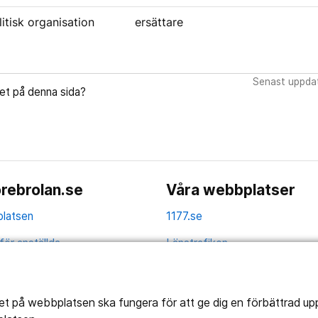
litisk organisation
ersättare
Senast uppdat
let på denna sida?
rebrolan.se
Våra webbplatser
latsen
1177.se
för anställda
Länstrafiken
av personuppgifter
Vårdgivare
la
Utveckling
tet på webbplatsen ska fungera för att ge dig en förbättrad u