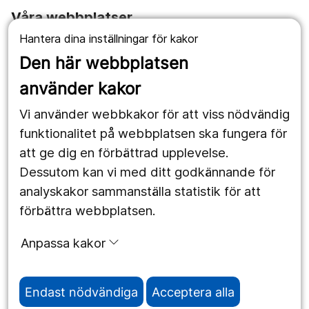
Våra webbplatser
Hantera dina inställningar för kakor
1177.se
Den här webbplatsen
Länstrafiken
använder kakor
Vårdgivare
Vi använder webbkakor för att viss nödvändig
Utveckling
funktionalitet på webbplatsen ska fungera för
att ge dig en förbättrad upplevelse.
Dessutom kan vi med ditt godkännande för
Följ oss
analyskakor sammanställa statistik för att
Facebook
förbättra webbplatsen.
Instagram
portrait
Anpassa kakor
LinkedIn
work_outline
Endast nödvändiga
Acceptera alla