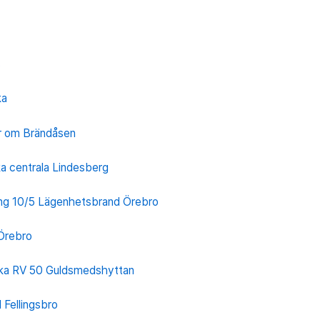
s
ka
r om Brändåsen
ka centrala Lindesberg
ng 10/5 Lägenhetsbrand Örebro
Örebro
cka RV 50 Guldsmedshyttan
 Fellingsbro