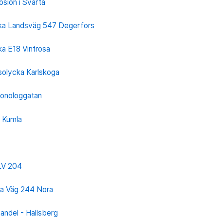
sion i Svartå
cka Landsväg 547 Degerfors
ka E18 Vintrosa
solycka Karlskoga
onologgatan
 Kumla
 LV 204
ka Väg 244 Nora
andel - Hallsberg