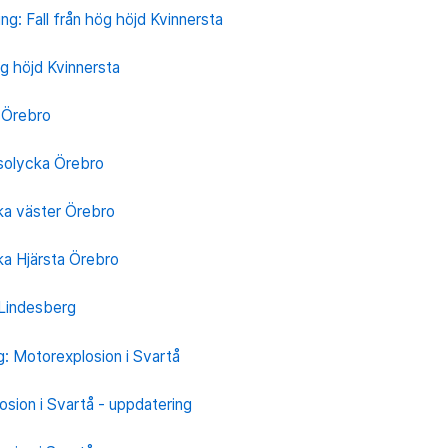
g: Fall från hög höjd Kvinnersta
ög höjd Kvinnersta
 Örebro
solycka Örebro
ka väster Örebro
ka Hjärsta Örebro
 Lindesberg
g: Motorexplosion i Svartå
sion i Svartå - uppdatering