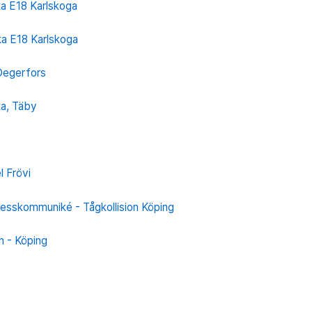
ka E18 Karlskoga
ka E18 Karlskoga
 Degerfors
ka, Täby
 Frövi
esskommuniké - Tågkollision Köping
on - Köping
s