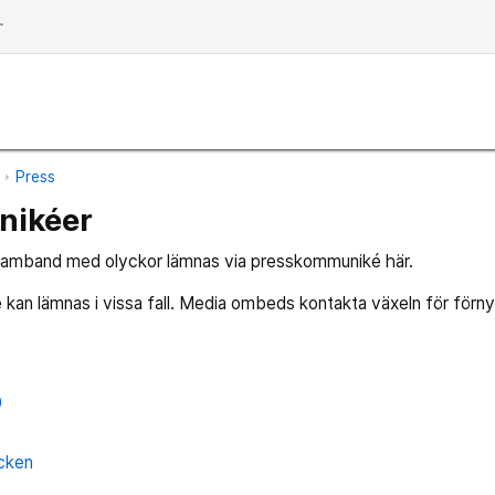
dd
n
Press
nikéer
samband med olyckor lämnas via presskommuniké här.
kan lämnas i vissa fall. Media ombeds kontakta växeln för för
0
cken