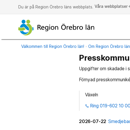
Våra webbplatser
a
Du är på Region Örebro läns webbplats.
Välkommen till Region Örebro län!
Om Region Örebro lä
Presskommu
Uppgifter om skadade i 
Förnyad presskommuniké 
Växeln
Ring 019-602 10 0
phone
2026-07-22
Smedjeba