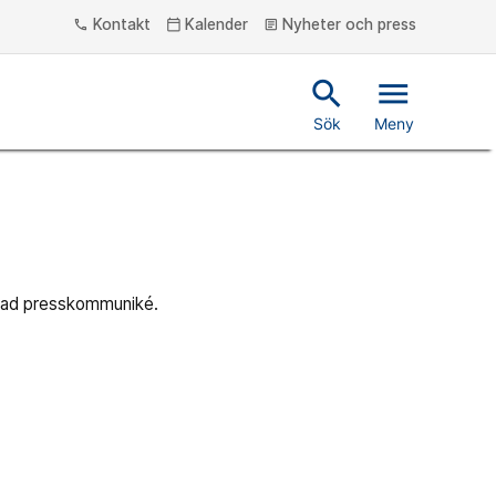
Kontakt
Kalender
Nyheter och press
phone
calendar_today
article
search
menu
Sök
Meny
nyad presskommuniké.