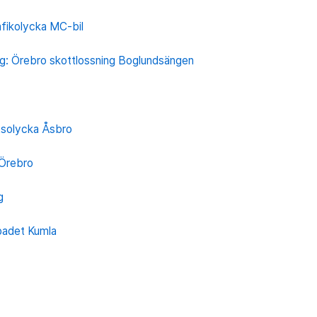
afikolycka MC-bil
g: Örebro skottlossning Boglundsängen
tsolycka Åsbro
 Örebro
g
badet Kumla