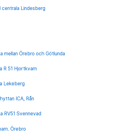
 centrala Lindesberg
ka mellan Örebro och Götlunda
a R 51 Hjortkvarn
ka Lekeberg
hyttan ICA, Rån
cka RV51 Svennevad
barn. Örebro