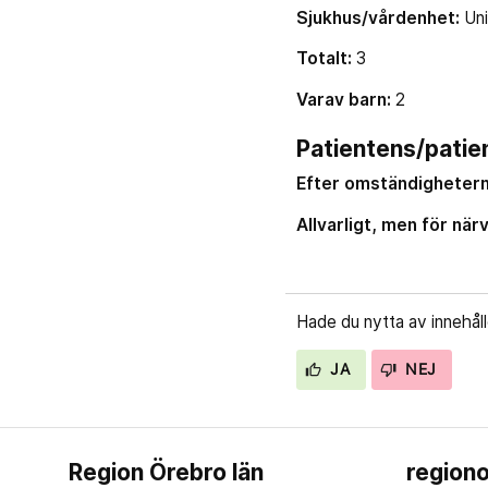
Sjukhus/vårdenhet:
Un
Totalt:
3
Varav barn:
2
Patientens/patien
Efter omständighetern
Allvarligt, men för när
Hade du nytta av innehål
JA
NEJ
Region Örebro län
regiono