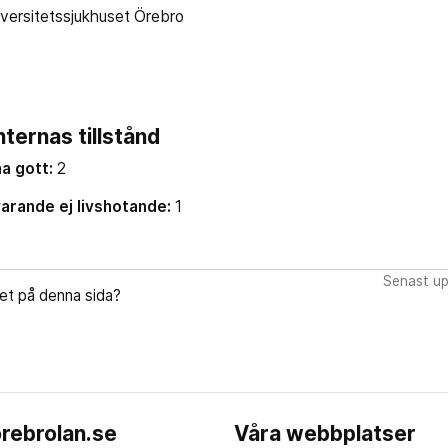
iversitetssjukhuset Örebro
ternas tillstånd
a gott:
2
varande ej livshotande:
1
Senast up
let på denna sida?
rebrolan.se
Våra webbplatser