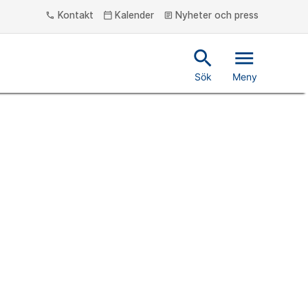
Kontakt
Kalender
Nyheter och press
phone
calendar_today
article
search
menu
Sök
Meny