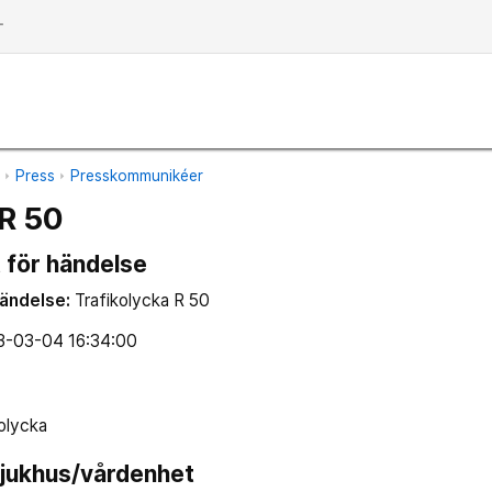
dd
n
Press
Presskommunikéer
 R 50
 för händelse
händelse:
Trafikolycka R 50
3-03-04 16:34:00
olycka
l sjukhus/vårdenhet