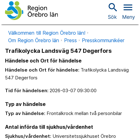
search
menu
Sök
Meny
Välkommen till Region Örebro län!
Om Region Örebro län
Press
Presskommunikéer
Trafikolycka Landsväg 547 Degerfors
Händelse och Ort för händelse
Händelse och Ort för händelse:
Trafikolycka Landsväg
547 Degerfors
Tid för händelsen:
2026-03-07 09:30:00
Typ av händelse
Typ av händelse:
Frontalkrock mellan två personbilar
Antal införda till sjukhus/vårdenhet
Sjukhus/vårdenhet:
Universitetssjukhuset Örebro