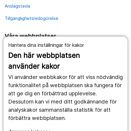
Anslagstavla
Tillgänglighetsredogörelse
Våra webbplatser
Hantera dina inställningar för kakor
1177.se
Den här webbplatsen
Länstrafiken
använder kakor
Vårdgivare
Vi använder webbkakor för att viss nödvändig
Utveckling
funktionalitet på webbplatsen ska fungera för
att ge dig en förbättrad upplevelse.
Dessutom kan vi med ditt godkännande för
Följ oss
analyskakor sammanställa statistik för att
Facebook
förbättra webbplatsen.
Instagram
portrait