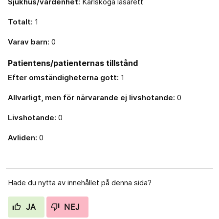
Sjukhus/vårdenhet:
Karlskoga lasarett
Totalt:
1
Varav barn:
0
Patientens/patienternas tillstånd
Efter omständigheterna gott:
1
Allvarligt, men för närvarande ej livshotande:
0
Livshotande:
0
Avliden:
0
Hade du nytta av innehållet på denna sida?
JA
NEJ