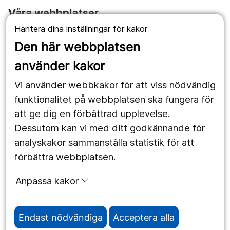
Våra webbplatser
Hantera dina inställningar för kakor
1177.se
Den här webbplatsen
Länstrafiken
använder kakor
Vårdgivare
Vi använder webbkakor för att viss nödvändig
Utveckling
funktionalitet på webbplatsen ska fungera för
att ge dig en förbättrad upplevelse.
Dessutom kan vi med ditt godkännande för
Följ oss
analyskakor sammanställa statistik för att
Facebook
förbättra webbplatsen.
Instagram
portrait
Anpassa kakor
LinkedIn
work_outline
Endast nödvändiga
Acceptera alla