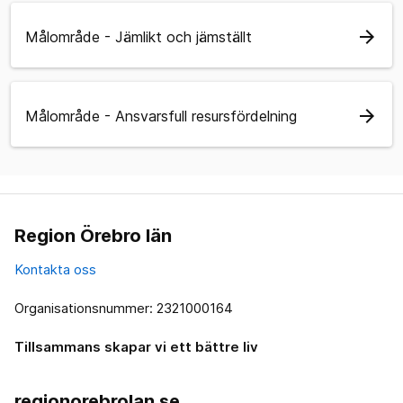
arrow_forward
Målområde - Jämlikt och jämställt
arrow_forward
Målområde - Ansvarsfull resursfördelning
Region Örebro län
Kontakta oss
Organisationsnummer: 2321000164
Tillsammans skapar vi ett bättre liv
regionorebrolan.se