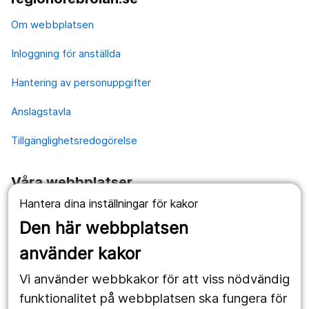
Om webbplatsen
Inloggning för anställda
Hantering av personuppgifter
Anslagstavla
Tillgänglighetsredogörelse
Våra webbplatser
Hantera dina inställningar för kakor
1177.se
Den här webbplatsen
Länstrafiken
använder kakor
Vårdgivare
Vi använder webbkakor för att viss nödvändig
Utveckling
funktionalitet på webbplatsen ska fungera för