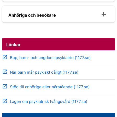
Anhöriga och besökare
Länkar
open_in_new
Bup, barn- och ungdomspsykiatrin (1177.se)
open_in_new
När barn mår psykiskt dåligt (1177.se)
open_in_new
Stöd till anhöriga eller närstående (1177.se)
open_in_new
Lagen om psykiatrisk tvångsvård (1177.se)