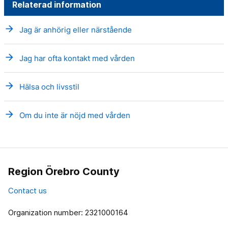
Relaterad information
arrow_forward
Jag är anhörig eller närstående
arrow_forward
Jag har ofta kontakt med vården
arrow_forward
Hälsa och livsstil
arrow_forward
Om du inte är nöjd med vården
Region Örebro County
Contact us
Organization number: 2321000164