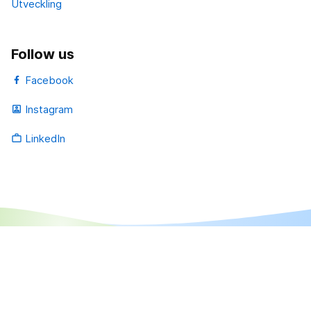
Utveckling
Follow us
Facebook
Instagram
portrait
LinkedIn
work_outline