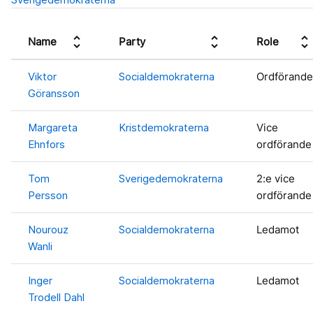
unfold_more
unfold_more
unfold_more
Name
Party
Role
Viktor
Socialdemokraterna
Ordförande
Göransson
Margareta
Kristdemokraterna
Vice
Ehnfors
ordförande
Tom
Sverigedemokraterna
2:e vice
Persson
ordförande
Nourouz
Socialdemokraterna
Ledamot
Wanli
Inger
Socialdemokraterna
Ledamot
Trodell Dahl