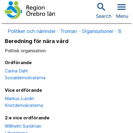
search
menu
Search
Menu
Politiker och nämnder
Troman
Organisationer
B
Beredning för nära vård
Politisk organisation
Ordförande
Carina Dahl
Socialdemokraterna
Vice ordförande
Markus Lundin
Kristdemokraterna
2:e vice ordförande
Willhelm Sundman
Liberalerna