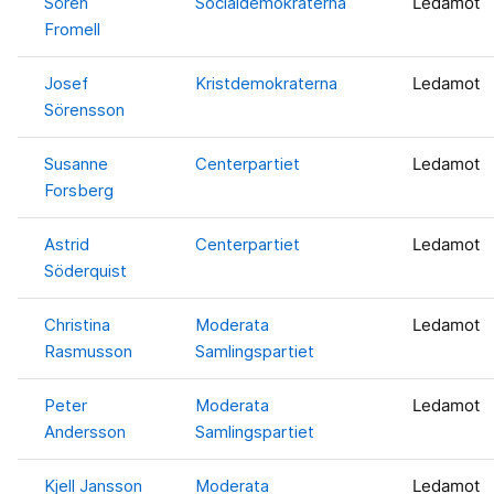
Sören
Socialdemokraterna
Ledamot
Fromell
Josef
Kristdemokraterna
Ledamot
Sörensson
Susanne
Centerpartiet
Ledamot
Forsberg
Astrid
Centerpartiet
Ledamot
Söderquist
Christina
Moderata
Ledamot
Rasmusson
Samlingspartiet
Peter
Moderata
Ledamot
Andersson
Samlingspartiet
Kjell Jansson
Moderata
Ledamot