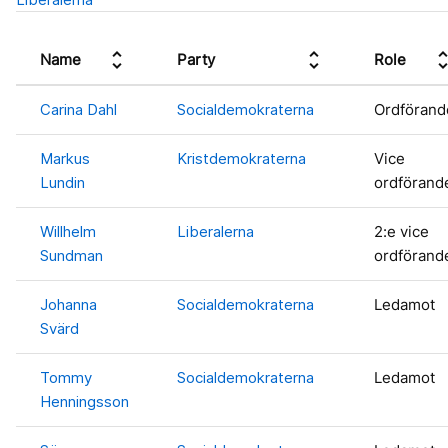
unfold_more
unfold_more
unfold_
Name
Party
Role
Carina Dahl
Socialdemokraterna
Ordförand
Markus
Kristdemokraterna
Vice
Lundin
ordförand
Willhelm
Liberalerna
2:e vice
Sundman
ordförand
Johanna
Socialdemokraterna
Ledamot
Svärd
Tommy
Socialdemokraterna
Ledamot
Henningsson