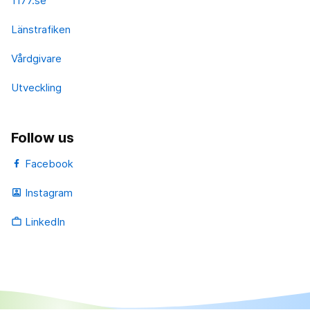
1177.se
Länstrafiken
Vårdgivare
Utveckling
Follow us
Facebook
Instagram
portrait
LinkedIn
work_outline