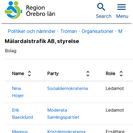
search
menu
Search
Menu
Politiker och nämnder
Troman
Organisationer
M
Mälardalstrafik AB, styrelse
Bolag
unfold_more
unfold_more
unfold_more
Name
Party
Role
Nina
Socialdemokraterna
Ledamot
Höijer
Erik
Moderata
Ledamot
Baecklund
Samlingspartiet
Magnus
Kristdemokraterna
Ersättare