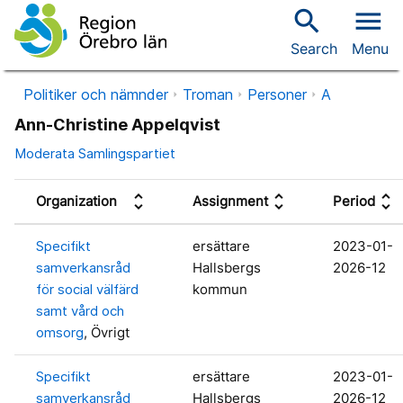
search
menu
Search
Menu
Politiker och nämnder
Troman
Personer
A
Ann-Christine Appelqvist
Moderata Samlingspartiet
unfold_more
unfold_more
unfold_more
Organization
Assignment
Period
Specifikt
ersättare
2023-01-
samverkansråd
Hallsbergs
2026-12
för social välfärd
kommun
samt vård och
omsorg
, Övrigt
Specifikt
ersättare
2023-01-
samverkansråd
Hallsbergs
2026-12