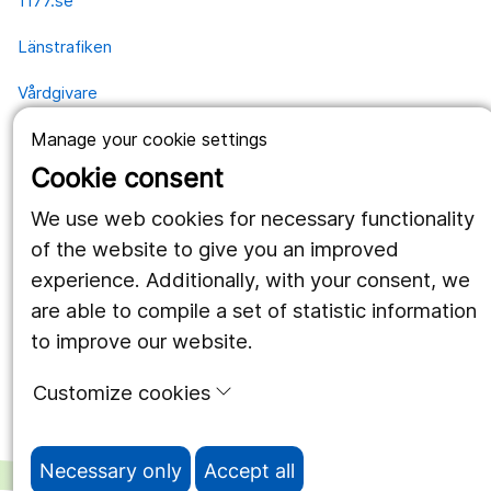
1177.se
Länstrafiken
Vårdgivare
Utveckling
Manage your cookie settings
Cookie consent
Follow us
We use web cookies for necessary functionality
of the website to give you an improved
Facebook
experience. Additionally, with your consent, we
Instagram
portrait
are able to compile a set of statistic information
to improve our website.
LinkedIn
work_outline
Customize cookies
Necessary only
Accept all