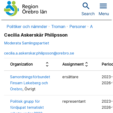
search
menu
Search
Menu
Politiker och nämnder
Troman
Personer
A
Cecilia Askerskär Philipsson
Moderata Samlingspartiet
cecilia.a.askerskar.philipsson@orebro.se
unfold_more
unfold_more
Organization
Assignment
Perio
Samordningsförbundet
ersättare
2023-
Finsam Lekeberg och
2026-
Örebro
, Övrigt
Politisk grupp för
representant
2023-
fördjupat tematiskt
2026-