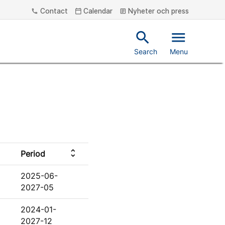
Contact
Calendar
Nyheter och press
phone
calendar_today
article
search
menu
Search
Menu
unfold_more
Period
2025-06-
2027-05
2024-01-
2027-12