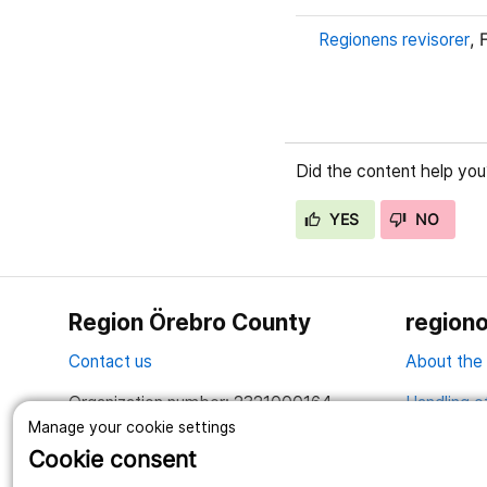
Regionens revisorer
, 
Did the content help you
YES
NO
Region Örebro County
regiono
Contact us
About the
Organization number: 2321000164
Handling o
Manage your cookie settings
Together we create a better life
Cookie consent