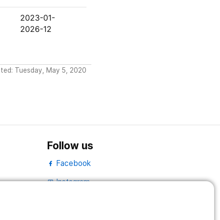
2023-01-
2026-12
ated: Tuesday, May 5, 2020
Follow us
Facebook
Instagram
portrait
LinkedIn
work_outline