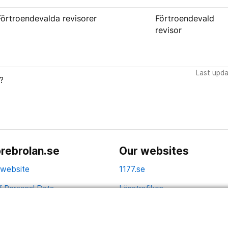
Förtroendevalda revisorer
Förtroendevald
revisor
Last upd
?
rebrolan.se
Our websites
 website
1177.se
f Personal Data
Länstrafiken
Vårdgivare
Utveckling