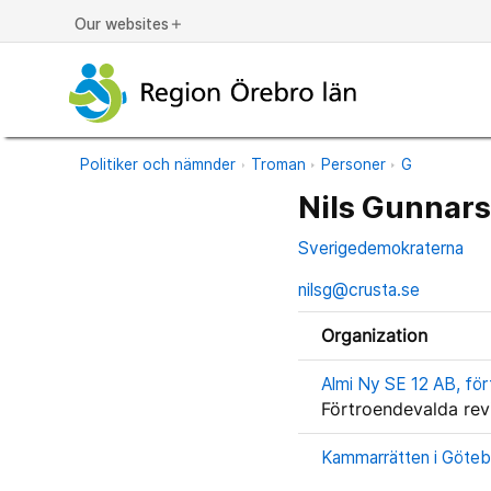
Our websites
add
Politiker och nämnder
Troman
Personer
G
Nils Gunnar
Sverigedemokraterna
nilsg@crusta.se
Organization
Almi Ny SE 12 AB, för
Förtroendevalda rev
Kammarrätten i Göteb