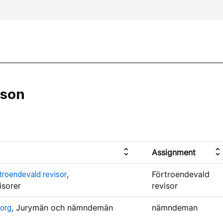
sson
unfold_more
unfold_more
Assignment
troendevald revisor
,
Förtroendevald
isorer
revisor
org
, Jurymän och nämndemän
nämndeman