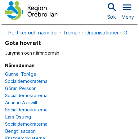
search
menu
Sök
Meny
Politiker och nämnder
Troman
Organisationer
G
Göta hovrätt
Jurymän och nämndemän
Nämndeman
Gunnel Torége
Socialdemokraterna
Göran Persson
Socialdemokraterna
Arianne Axewill
Socialdemokraterna
Lars Östring
Socialdemokraterna
Bengt Isacson
Kristdemokraterna