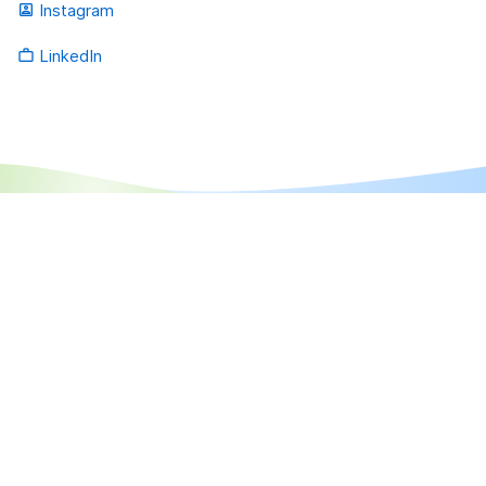
Instagram
portrait
LinkedIn
work_outline