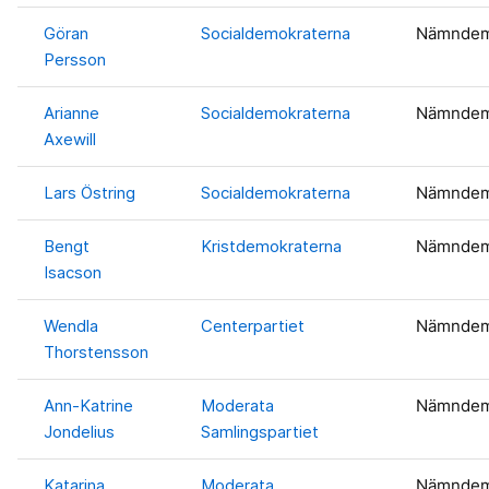
Göran
Socialdemokraterna
Nämnde
Persson
Arianne
Socialdemokraterna
Nämnde
Axewill
Lars Östring
Socialdemokraterna
Nämnde
Bengt
Kristdemokraterna
Nämnde
Isacson
Wendla
Centerpartiet
Nämnde
Thorstensson
Ann-Katrine
Moderata
Nämnde
Jondelius
Samlingspartiet
Katarina
Moderata
Nämnde