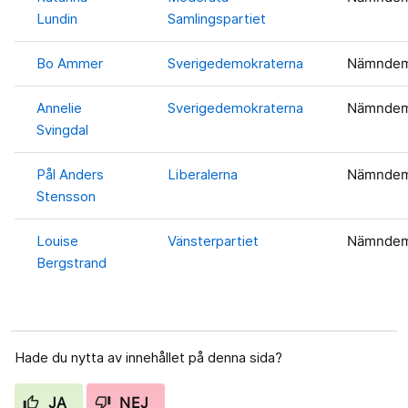
Lundin
Samlingspartiet
Bo Ammer
Sverigedemokraterna
Nämnde
Annelie
Sverigedemokraterna
Nämnde
Svingdal
Pål Anders
Liberalerna
Nämnde
Stensson
Louise
Vänsterpartiet
Nämnde
Bergstrand
Hade du nytta av innehållet på denna sida?
JA
NEJ