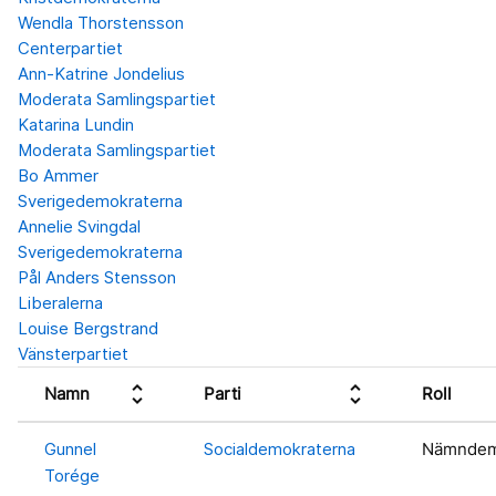
Wendla Thorstensson
Centerpartiet
Ann-Katrine Jondelius
Moderata Samlingspartiet
Katarina Lundin
Moderata Samlingspartiet
Bo Ammer
Sverigedemokraterna
Annelie Svingdal
Sverigedemokraterna
Pål Anders Stensson
Liberalerna
Louise Bergstrand
Vänsterpartiet
unfold_more
unfold_more
Namn
Parti
Roll
Gunnel
Socialdemokraterna
Nämnde
Torége