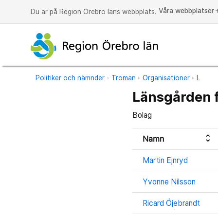
Våra webbplatser
a
Du är på Region Örebro läns webbplats.
Politiker och nämnder
Troman
Organisationer
L
Länsgården f
Bolag
unfold_more
Namn
Martin Ejnryd
Yvonne Nilsson
Ricard Öjebrandt