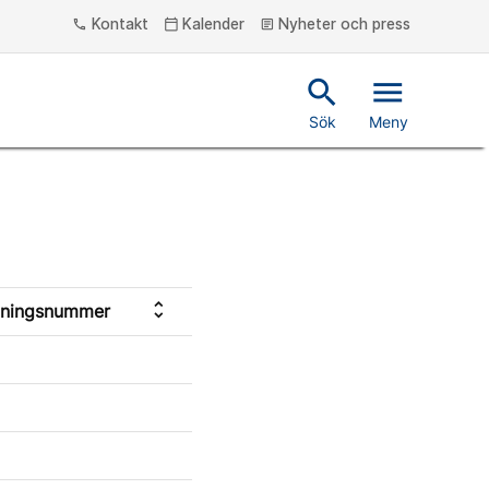
Kontakt
Kalender
Nyheter och press
phone
calendar_today
article
search
menu
Sök
Meny
unfold_more
ningsnummer