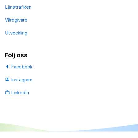
Länstrafiken
Vårdgivare
Utveckling
Följ oss
Facebook
Instagram
portrait
LinkedIn
work_outline