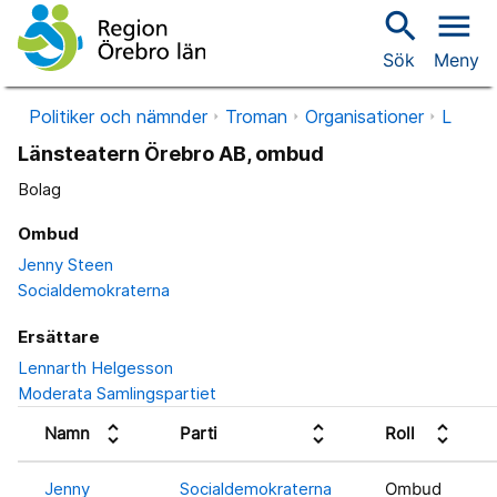
search
menu
Sök
Meny
Politiker och nämnder
Troman
Organisationer
L
Länsteatern Örebro AB, ombud
Bolag
Ombud
Jenny Steen
Socialdemokraterna
Ersättare
Lennarth Helgesson
Moderata Samlingspartiet
unfold_more
unfold_more
unfold_more
Namn
Parti
Roll
Jenny
Socialdemokraterna
Ombud