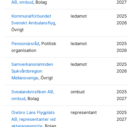
AB, ombud
, Bolag
2027
Kommunalförbundet
ledamot
2025
Svenskt Ambulansflyg
,
2026
Övrigt
Pensionärsråd
, Politisk
ledamot
2025
organisation
2026
Samverkansnämnden
ledamot
2025
Sjukvårdsregion
2026
Mellansverige
, Övrigt
Svealandstrafiken AB,
ombud
2025
ombud
, Bolag
2027
Örebro Läns Flygplats
representant
2025
AB, representanter vid
2027
aktieägaremöte
, Bolag