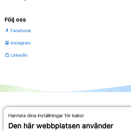
Följ oss
Facebook
Instagram
portrait
LinkedIn
work_outline
Hantera dina inställningar för kakor
Den här webbplatsen använder