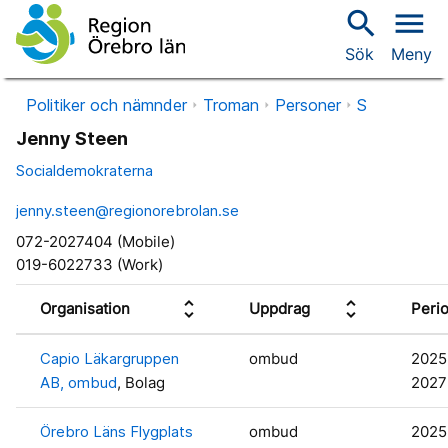
search
menu
Sök
Meny
Politiker och nämnder
Troman
Personer
S
Jenny Steen
Socialdemokraterna
jenny.steen@regionorebrolan.se
072-2027404 (Mobile)
019-6022733 (Work)
unfold_more
unfold_more
Organisation
Uppdrag
Peri
Capio Läkargruppen
ombud
2025
AB, ombud
, Bolag
2027
Örebro Läns Flygplats
ombud
2025