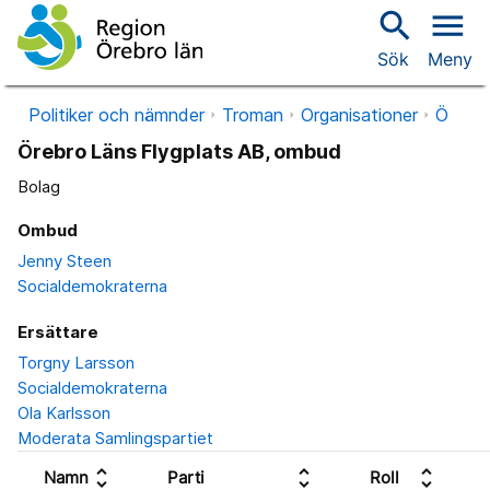
search
menu
Sök
Meny
Politiker och nämnder
Troman
Organisationer
Ö
Örebro Läns Flygplats AB, ombud
Bolag
Ombud
Jenny Steen
Socialdemokraterna
Ersättare
Torgny Larsson
Socialdemokraterna
Ola Karlsson
Moderata Samlingspartiet
unfold_more
unfold_more
unfold_more
Namn
Parti
Roll