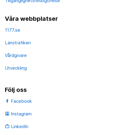
Tillgänglighetsredogörelse
Våra webbplatser
1177.se
Länstrafiken
Vårdgivare
Utveckling
Följ oss
Facebook
Instagram
portrait
LinkedIn
work_outline