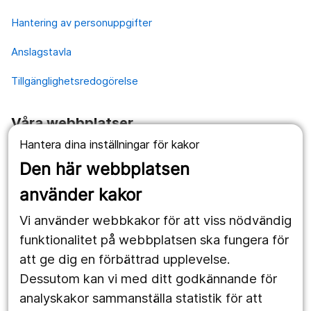
Hantering av personuppgifter
Anslagstavla
Tillgänglighetsredogörelse
Våra webbplatser
Hantera dina inställningar för kakor
1177.se
Den här webbplatsen
Länstrafiken
använder kakor
Vårdgivare
Vi använder webbkakor för att viss nödvändig
Utveckling
funktionalitet på webbplatsen ska fungera för
att ge dig en förbättrad upplevelse.
Dessutom kan vi med ditt godkännande för
Följ oss
analyskakor sammanställa statistik för att