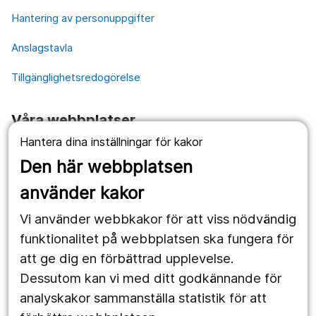
Hantering av personuppgifter
Anslagstavla
Tillgänglighetsredogörelse
Våra webbplatser
Hantera dina inställningar för kakor
1177.se
Den här webbplatsen
Länstrafiken
använder kakor
Vårdgivare
Vi använder webbkakor för att viss nödvändig
Utveckling
funktionalitet på webbplatsen ska fungera för
att ge dig en förbättrad upplevelse.
Dessutom kan vi med ditt godkännande för
Följ oss
analyskakor sammanställa statistik för att
Facebook