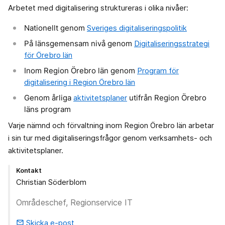
Arbetet med digitalisering struktureras i olika nivåer:
Nationellt genom
Sveriges digitaliseringspolitik
På länsgemensam nivå genom
Digitaliseringsstrategi
för Örebro län
Inom Region Örebro län genom
Program för
digitalisering i Region Örebro län
Genom årliga
aktivitetsplaner
utifrån Region Örebro
läns program
Varje nämnd och förvaltning inom Region Örebro län arbetar
i sin tur med digitaliseringsfrågor genom verksamhets- och
aktivitetsplaner.
Kontakt
Christian Söderblom
Områdeschef, Regionservice IT
Skicka e-post
email