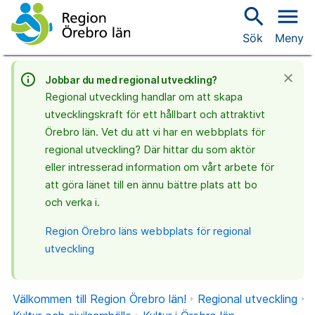
search
menu
Sök
Meny
info_outline
close
Jobbar du med regional utveckling?
Regional utveckling handlar om att skapa
utvecklingskraft för ett hållbart och attraktivt
Örebro län. Vet du att vi har en webbplats för
regional utveckling? Där hittar du som aktör
eller intresserad information om vårt arbete för
att göra länet till en ännu bättre plats att bo
och verka i.
Region Örebro läns webbplats för regional
utveckling
Välkommen till Region Örebro län!
Regional utveckling