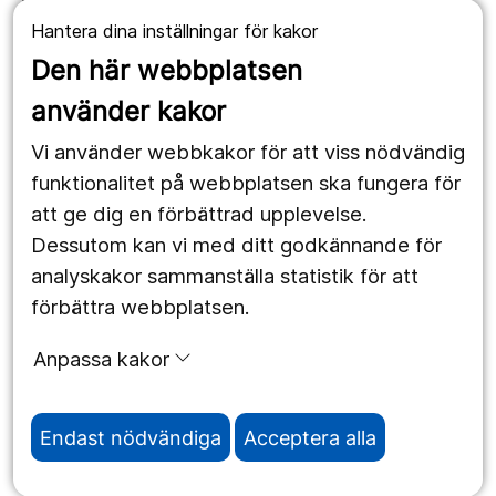
Hantera dina inställningar för kakor
1177.se
Den här webbplatsen
Länstrafiken
använder kakor
Vårdgivare
Vi använder webbkakor för att viss nödvändig
Utveckling
funktionalitet på webbplatsen ska fungera för
att ge dig en förbättrad upplevelse.
Dessutom kan vi med ditt godkännande för
Följ oss
analyskakor sammanställa statistik för att
Facebook
förbättra webbplatsen.
Instagram
portrait
Anpassa kakor
LinkedIn
work_outline
Endast nödvändiga
Acceptera alla