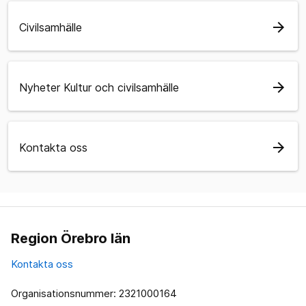
arrow_forward
Civilsamhälle
arrow_forward
Nyheter Kultur och civilsamhälle
arrow_forward
Kontakta oss
Region Örebro län
Kontakta oss
Organisationsnummer: 2321000164