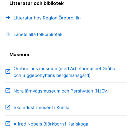
Litteratur och bibliotek
arrow_forward
Litteratur hos Region Örebro län
arrow_forward
Länets alla folkbibliotek
Museum
Örebro läns museum (med Arbetarmuseet Gråbo
open_in_new
och Siggebohyttans bergsmansgård)
open_in_new
Nora järnvägsmuseum och Pershyttan (NJOV)
open_in_new
Skoindustrimuseet i Kumla
open_in_new
Alfred Nobels Björkborn i Karlskoga