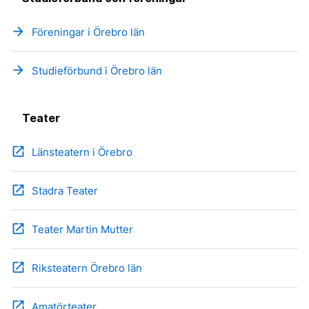
arrow_forward
Föreningar i Örebro län
arrow_forward
Studieförbund i Örebro län
Teater
open_in_new
Länsteatern i Örebro
open_in_new
Stadra Teater
open_in_new
Teater Martin Mutter
open_in_new
Riksteatern Örebro län
open_in_new
Amatörteater