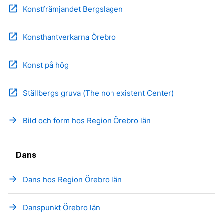
open_in_new
Konstfrämjandet Bergslagen
open_in_new
Konsthantverkarna Örebro
open_in_new
Konst på hög
open_in_new
Ställbergs gruva (The non existent Center)
arrow_forward
Bild och form hos Region Örebro län
Dans
arrow_forward
Dans hos Region Örebro län
arrow_forward
Danspunkt Örebro län