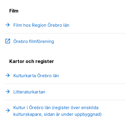
Film
arrow_forward
Film hos Region Örebro län
open_in_new
Örebro filmförening
Kartor och register
arrow_forward
Kulturkarta Örebro län
arrow_forward
Litteraturkartan
Kultur i Örebro län (register över enskilda
arrow_forward
kulturskapare, sidan är under uppbyggnad)