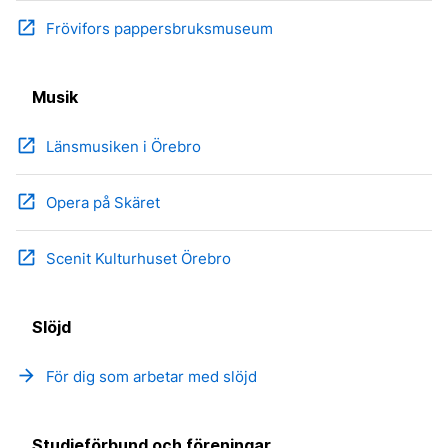
open_in_new
Frövifors pappersbruksmuseum
Musik
open_in_new
Länsmusiken i Örebro
open_in_new
Opera på Skäret
open_in_new
Scenit Kulturhuset Örebro
Slöjd
arrow_forward
För dig som arbetar med slöjd
Studieförbund och föreningar