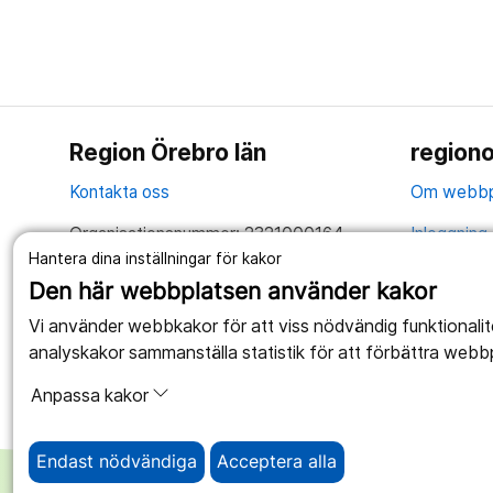
Region Örebro län
regiono
Kontakta oss
Om webbp
Organisationsnummer: 2321000164
Inloggning 
Hantera dina inställningar för kakor
Tillsammans skapar vi ett bättre liv
Hantering 
Den här webbplatsen använder kakor
Anslagstav
Vi använder webbkakor för att viss nödvändig funktionali
analyskakor sammanställa statistik för att förbättra webb
Tillgängli
Anpassa kakor
Endast nödvändiga
Acceptera alla