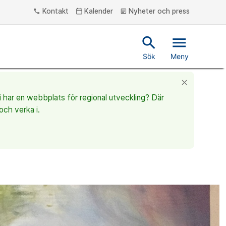
Kontakt
Kalender
Nyheter och press
phone
calendar_today
article
search
menu
Sök
Meny
close
vi har en webbplats för regional utveckling? Där
och verka i.