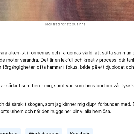
Tack träd för att du finns
vara alkemist i formernas och färgernas värld, att sätta samman o
e möter varandra. Det är en lekfull och kreativ process, där tank
ch förgängligheten ofta hamnar i fokus, både på ett djuplodat oc
t är sådant som berör mig, samt vad som finns bortom vår fysisk
.
h då särskilt skogen, som jag känner mig djupt förbunden med.
sorts urhem och när den huggs ner blir vi alla hemlösa.
uppdrag
Workshoppar
Konstnär