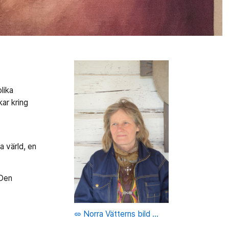
lika
ar kring
h
a värld, en
 Den
Norra Vätterns bild ...
link