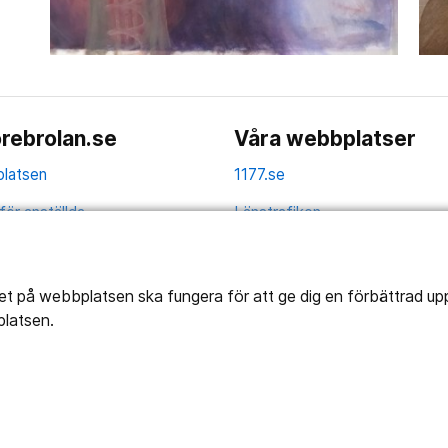
rebrolan.se
Våra webbplatser
latsen
1177.se
för anställda
Länstrafiken
av personuppgifter
Vårdgivare
la
Utveckling
tet på webbplatsen ska fungera för att ge dig en förbättrad u
platsen.
ghetsredogörelse