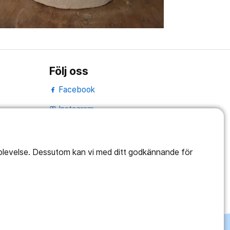
Följ oss
Facebook
Instagram
portrait
LinkedIn
work_outline
pplevelse. Dessutom kan vi med ditt godkännande för