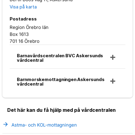
Visa på karta
Postadress
Region Örebro län
Box 1613
701 16 Örebro
Barnavårdscentralen BVC Askersunds
vårdcentral
Barnmorskemottagningen Askersunds
vårdcentral
Det här kan du få hjälp med på vårdcentralen
arrow_forward
Astma- och KOL-mottagningen