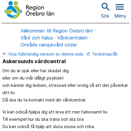
search
menu
Sök
Meny
Välkommen till Region Örebro län!
Vård och hälsa
Vårdcentralen
Område närsjukvård söder
Visa fullständig version av denna sida
Teckenspråk
keyboard_backspace
Askersunds vårdcentral
Om du är sjuk eller har skadat dig
eller om du mår dåligt psykiskt
och känner dig ledsen, stressad eller orolig så att det påverkar
ditt liv.
Då ska du ta kontakt med din vårdcentral.
Vi kan också hjälpa dig att leva ett mer hälsosamt liv.
Till exempel hur du ska träna och äta bra
Du kan också få hjälp att sluta snusa och röka.