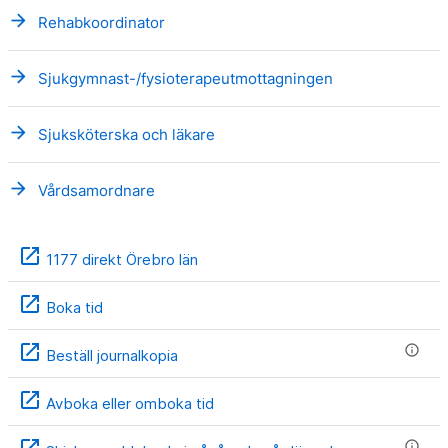
arrow_forward
Rehabkoordinator
arrow_forward
Sjukgymnast-/fysioterapeutmottagningen
arrow_forward
Sjuksköterska och läkare
arrow_forward
Vårdsamordnare
open_in_new
1177 direkt Örebro län
open_in_new
Boka tid
open_in_new
info
Beställ journalkopia
open_in_new
Avboka eller omboka tid
open_in_new
info