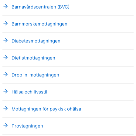
arrow_forward
Barnavårdscentralen (BVC)
arrow_forward
Barnmorskemottagningen
arrow_forward
Diabetesmottagningen
arrow_forward
Dietistmottagningen
arrow_forward
Drop in-mottagningen
arrow_forward
Hälsa och livsstil
arrow_forward
Mottagningen för psykisk ohälsa
arrow_forward
Provtagningen