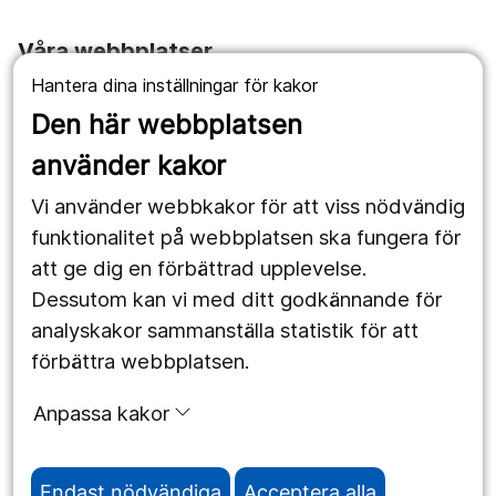
Våra webbplatser
Hantera dina inställningar för kakor
1177.se
Den här webbplatsen
Länstrafiken
använder kakor
Vårdgivare
Vi använder webbkakor för att viss nödvändig
Utveckling
funktionalitet på webbplatsen ska fungera för
att ge dig en förbättrad upplevelse.
Dessutom kan vi med ditt godkännande för
Följ oss
analyskakor sammanställa statistik för att
Facebook
förbättra webbplatsen.
Instagram
portrait
Anpassa kakor
LinkedIn
work_outline
Endast nödvändiga
Acceptera alla