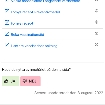
Skicka meddelande i pågående vårdärende
open_in_new
info
Förnya recept Preventivmedel
open_in_new
info
Förnya recept
open_in_new
info
Boka vaccinationstid
open_in_new
info
Hantera vaccinationsbokning
Hade du nytta av innehållet på denna sida?
JA
NEJ
Senast uppdaterad: den 8 augusti 2022