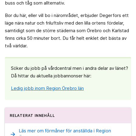
buss och tåg som allternativ.
Bor du här, eller vill bo i närområdet, erbjuder Degerfors ett
läge nära natur och friluftsliv med den lilla ortens fördelar,
samtidigt som de större städerna som Örebro och Karlstad
finns cirka 50 minuter bort. Du får helt enklet det bästa av
två världar.
Söker du jobb på vårdcentral men i andra delar av länet?
Då hittar du aktuella jobbannonser här:
Ledig jobb inom Region Örebro län
RELATERAT INNEHÅLL
Läs mer om förmåner för anställda i Region
arrow_forward