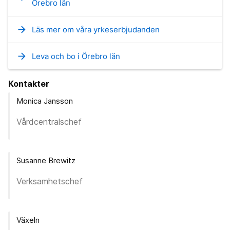
Örebro län
arrow_forward
Läs mer om våra yrkeserbjudanden
arrow_forward
Leva och bo i Örebro län
Kontakter
Monica Jansson
Vårdcentralschef
Susanne Brewitz
Verksamhetschef
Växeln