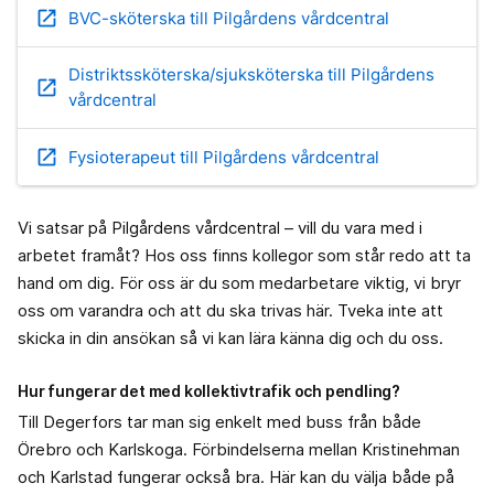
open_in_new
BVC-sköterska till Pilgårdens vårdcentral
Distriktssköterska/sjuksköterska till Pilgårdens
open_in_new
vårdcentral
open_in_new
Fysioterapeut till Pilgårdens vårdcentral
Vi satsar på Pilgårdens vårdcentral – vill du vara med i
arbetet framåt? Hos oss finns kollegor som står redo att ta
hand om dig. För oss är du som medarbetare viktig, vi bryr
oss om varandra och att du ska trivas här. Tveka inte att
skicka in din ansökan så vi kan lära känna dig och du oss.
Hur fungerar det med kollektivtrafik och pendling?
Till Degerfors tar man sig enkelt med buss från både
Örebro och Karlskoga. Förbindelserna mellan Kristinehman
och Karlstad fungerar också bra. Här kan du välja både på