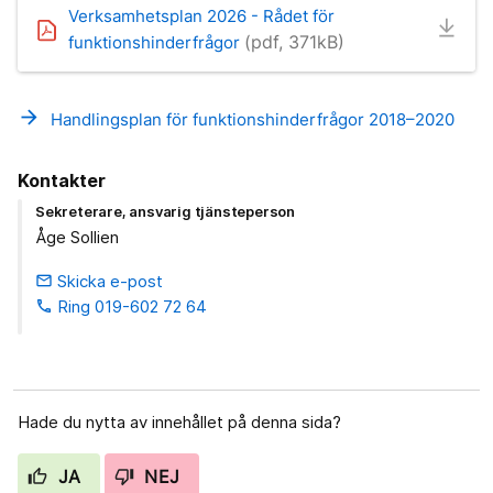
Verksamhetsplan 2026 - Rådet för
(pdf, 371kB)
funktionshinderfrågor
arrow_forward
Handlingsplan för funktionshinderfrågor 2018–2020
Kontakter
Sekreterare, ansvarig tjänsteperson
Åge Sollien
Skicka e-post
email
Ring 019-602 72 64
phone
Hade du nytta av innehållet på denna sida?
JA
NEJ