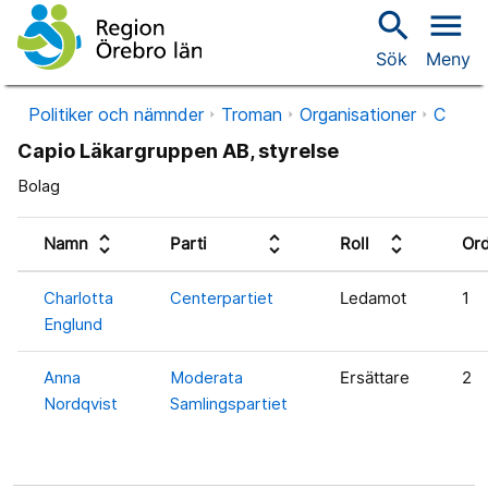
search
menu
Sök
Meny
Politiker och nämnder
Troman
Organisationer
C
Capio Läkargruppen AB, styrelse
Bolag
unfold_more
unfold_more
unfold_more
Namn
Parti
Roll
Or
Charlotta
Centerpartiet
Ledamot
1
Englund
Anna
Moderata
Ersättare
2
Nordqvist
Samlingspartiet