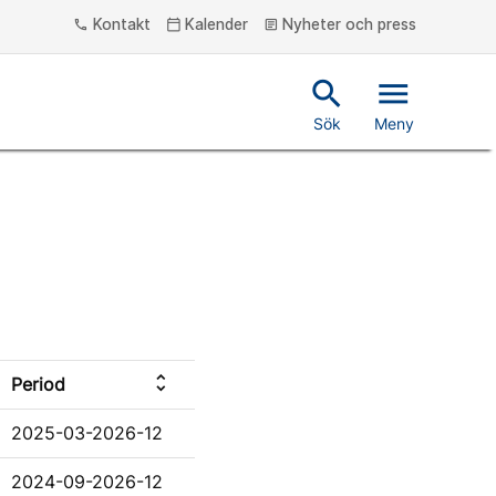
Kontakt
Kalender
Nyheter och press
phone
calendar_today
article
search
menu
Sök
Meny
unfold_more
Period
2025-03-2026-12
2024-09-2026-12