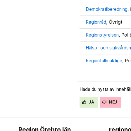
Demokratiberedning
,
Regionråd
, Övrigt
Regionstyrelsen
, Pol
Hälso- och sjukvårds
Regionfullmäktige
, Po
Hade du nytta av innehål
JA
NEJ
Region Örebro län
regiono