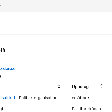
dd
en
brolan.se
)
unfold_more
unfold_more
Uppdrag
etsutskott
, Politisk organisation
ersättare
gt
Partiföreträdare