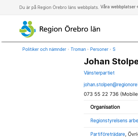
Våra webbplatser
a
Du är på Region Örebro läns webbplats.
Politiker och nämnder
Troman
Personer
S
Johan Stolp
Vänsterpartiet
johan.stolpen@regionore
073 55 22 736 (Mobile
Organisation
Regionstyrelsens arb
Partiföreträdare
, Övri