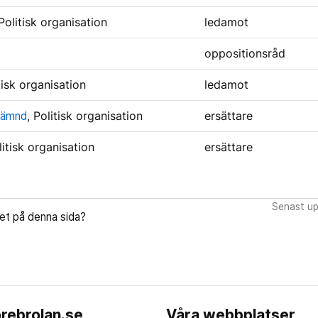
 Politisk organisation
ledamot
oppositionsråd
itisk organisation
ledamot
nämnd
, Politisk organisation
ersättare
litisk organisation
ersättare
Senast up
let på denna sida?
rebrolan.se
Våra webbplatser